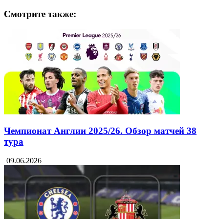
Смотрите также:
Чемпионат Англии 2025/26. Обзор матчей 38
тура
09.06.2026