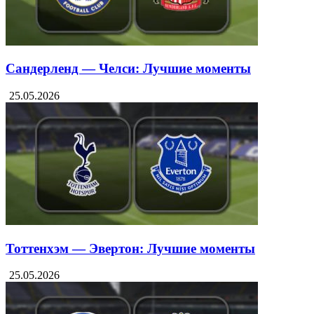
Сандерленд — Челси: Лучшие моменты
25.05.2026
Тоттенхэм — Эвертон: Лучшие моменты
25.05.2026