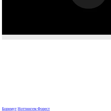
Борнмут
Ноттингем Форест