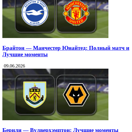
Брайтон — Манчестер Юнайтед: Полный матч и
Лучшие моменты
09.06.2026
Бернли — Вулверхэмптон: Лучшие моменты