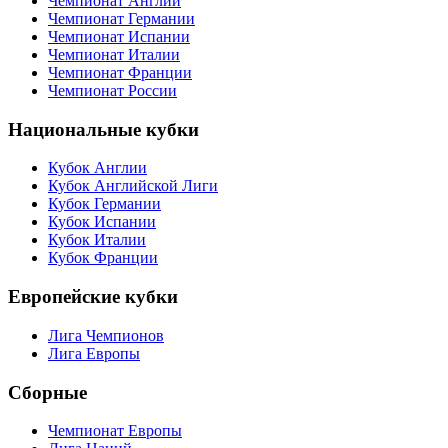
Чемпионат Англии
Чемпионат Германии
Чемпионат Испании
Чемпионат Италии
Чемпионат Франции
Чемпионат России
Национальные кубки
Кубок Англии
Кубок Английской Лиги
Кубок Германии
Кубок Испании
Кубок Италии
Кубок Франции
Европейские кубки
Лига Чемпионов
Лига Европы
Сборные
Чемпионат Европы