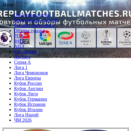
Перейти
Меню
к
Последние матчи
содержимому
Видео обзоры матчей
Онлайн трансляции
Обзоры туров
РПЛ
ФНЛ
АПЛ
Бундеслига
Ла Лига
Серия А
Лига 1
Лига Чемпионов
Лига Европы
Кубок России
Кубок Англии
Кубок Лиги
Кубок Германии
Кубок Испании
Кубок Италии
Лига Наций
ЧМ 2026