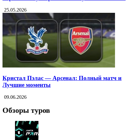
25.05.2026
Кристал Пэлас — Арсенал: Полный матч и
Лучшие моменты
09.06.2026
Обзоры туров