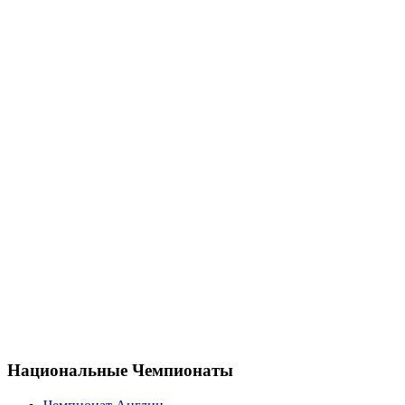
Национальные Чемпионаты