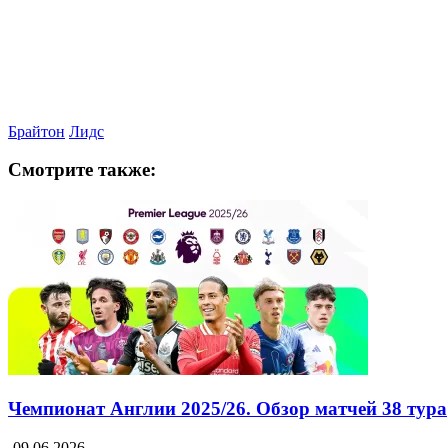
Брайтон
Лидс
Смотрите также:
Чемпионат Англии 2025/26. Обзор матчей 38 тура
09.06.2026