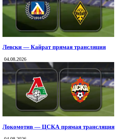
Левски — Кайрат прямая трансляция
04.08.2026
Локомотив — ЦСКА прямая трансляция
04.08.2026