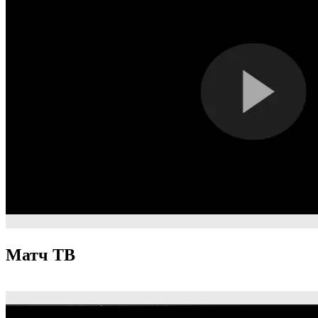
Матч ТВ