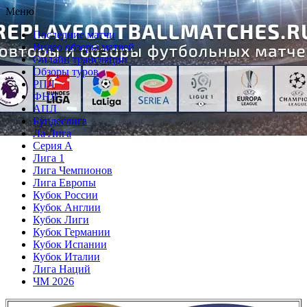
Перейти
Меню
к
Последние матчи
содержимому
Видео обзоры матчей
Онлайн трансляции
Обзоры туров
РПЛ
ФНЛ
АПЛ
Бундеслига
Ла Лига
Серия А
Лига 1
Лига Чемпионов
Лига Европы
Кубок России
Кубок Англии
Кубок Лиги
Кубок Германии
Кубок Испании
Кубок Италии
Лига Наций
ЧМ 2026