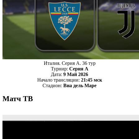
Италия. Серия А. 36 тур
Турнир:
Серия А
Дата:
9 Май 2026
Начало трансляции:
21:45 мск
Стадион:
Виа дель Маре
Матч ТВ