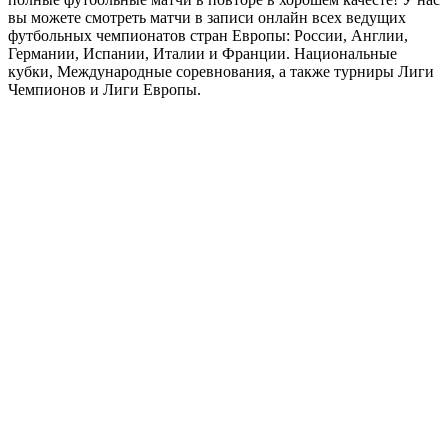
вы можете смотреть матчи в записи онлайн всех ведущих
футбольных чемпионатов стран Европы: России, Англии,
Германии, Испании, Италии и Франции. Национальные
кубки, Международные соревнования, а также турниры Лиги
Чемпионов и Лиги Европы.