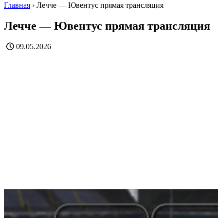
Главная
›
Лечче — Ювентус прямая трансляция
Лечче — Ювентус прямая трансляция
09.05.2026