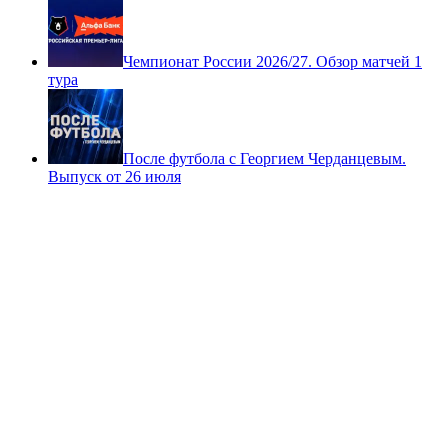
Первая Лига 2026/27. Обзор матчей 3 тура
Шоу 8-16. Выпуск от 27 июля
Чемпионат России 2026/27. Обзор матчей 1
тура
После футбола с Георгием Черданцевым.
Выпуск от 26 июля