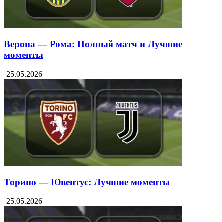
Верона — Рома: Полный матч и Лучшие
моменты
25.05.2026