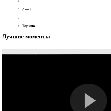
Кальяри
2 — 1
Торино
Лучшие моменты