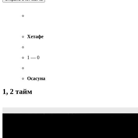
Хетафе
1 — 0
Осасуна
1, 2 тайм