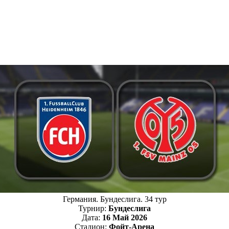
Германия. Бундеслига. 34 тур
Турнир:
Бундеслига
Дата:
16 Май 2026
Стадион:
Фойт-Арена