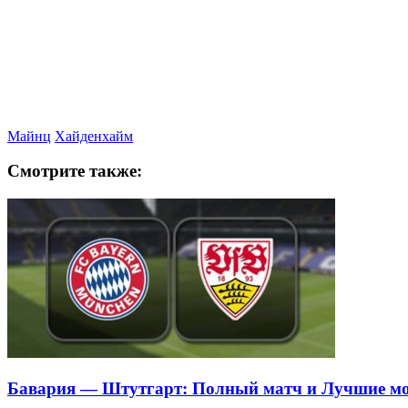
Майнц
Хайденхайм
Смотрите также:
Бавария — Штутгарт: Полный матч и Лучшие м