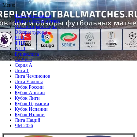
Перейти
Меню
к
Последние матчи
содержимому
Видео обзоры матчей
Онлайн трансляции
Обзоры туров
РПЛ
ФНЛ
АПЛ
Бундеслига
Ла Лига
Серия А
Лига 1
Лига Чемпионов
Лига Европы
Кубок России
Кубок Англии
Кубок Лиги
Кубок Германии
Кубок Испании
Кубок Италии
Лига Наций
ЧМ 2026