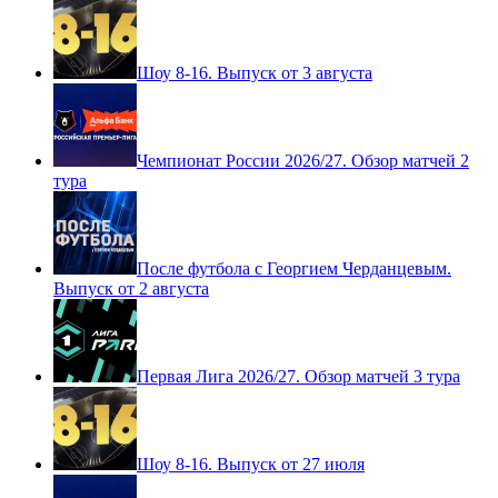
Шоу 8-16. Выпуск от 3 августа
Чемпионат России 2026/27. Обзор матчей 2
тура
После футбола с Георгием Черданцевым.
Выпуск от 2 августа
Первая Лига 2026/27. Обзор матчей 3 тура
Шоу 8-16. Выпуск от 27 июля