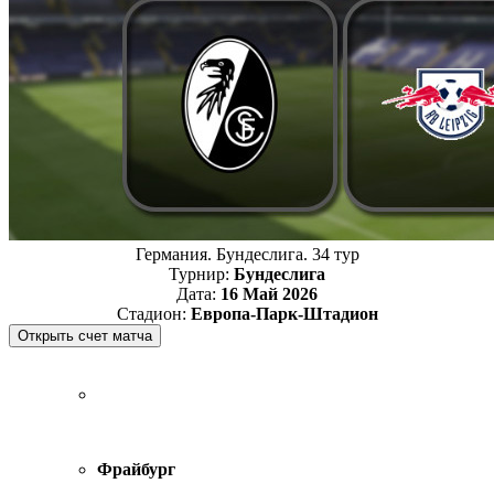
Германия. Бундеслига. 34 тур
Турнир:
Бундеслига
Дата:
16 Май 2026
Стадион:
Европа-Парк-Штадион
Фрайбург