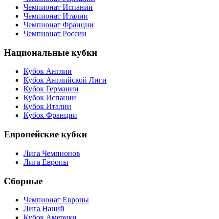
Чемпионат Испании
Чемпионат Италии
Чемпионат Франции
Чемпионат России
Национальные кубки
Кубок Англии
Кубок Английской Лиги
Кубок Германии
Кубок Испании
Кубок Италии
Кубок Франции
Европейские кубки
Лига Чемпионов
Лига Европы
Сборные
Чемпионат Европы
Лига Наций
Кубок Америки