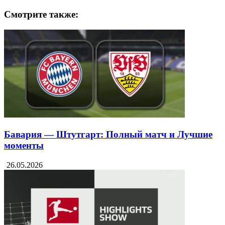
Смотрите также:
Бавария — Штутгарт: Полный матч и Лучшие
моменты
26.05.2026