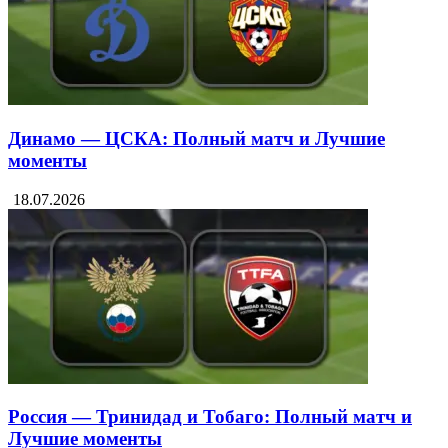
Динамо — ЦСКА: Полный матч и Лучшие
моменты
18.07.2026
Россия — Тринидад и Тобаго: Полный матч и
Лучшие моменты