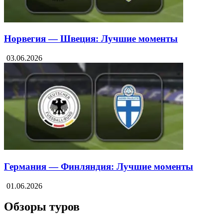
Норвегия — Швеция: Лучшие моменты
03.06.2026
Германия — Финляндия: Лучшие моменты
01.06.2026
Обзоры туров