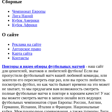
Сборные
Чемпионат Европы
Лига Наций
Кубок Америки
Кубок Африки
О сайте
Реклама на сайте
Авторское право
Карта сайта
Контакты
Повторы и видео обзоры футбольных матчей
- наш сайт
для ценителей, знатоков и любителей футбола! Если вы
пропустили футбольный матч вашей любимой команды, или
захотели его пересмотреть еще раз, или вы просто любитель
посмотреть футбол, но как часто бывает времени на это может
не хватает, то мы предлагаем вам возможность смотреть
полные футбольные матчи в повторе в хорошем качесте! У нас
вы можете смотреть матчи в записи онлайн всех ведущих
футбольных чемпионатов стран Европы: России, Англии,
Германии, Испании, Италии и Франции. Национальные
кубки, Международные соревнования, а также турниры Лиги