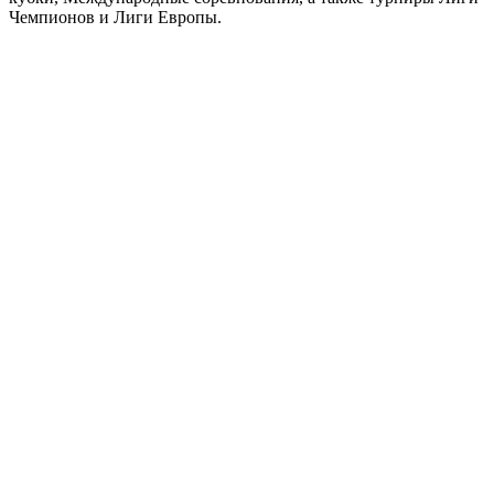
Чемпионов и Лиги Европы.