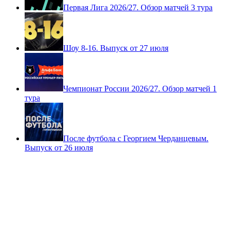
Первая Лига 2026/27. Обзор матчей 3 тура
Шоу 8-16. Выпуск от 27 июля
Чемпионат России 2026/27. Обзор матчей 1
тура
После футбола с Георгием Черданцевым.
Выпуск от 26 июля