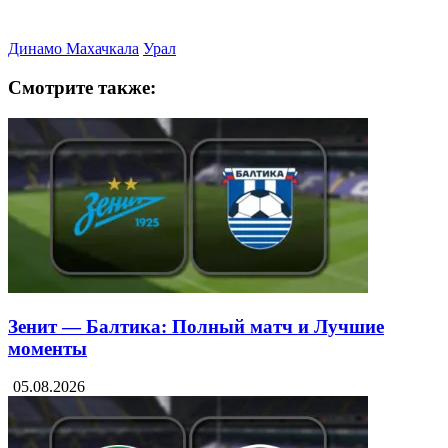
Динамо Махачкала
Урал
Смотрите также:
Зенит — Балтика: Полный матч и Лучшие
моменты
05.08.2026