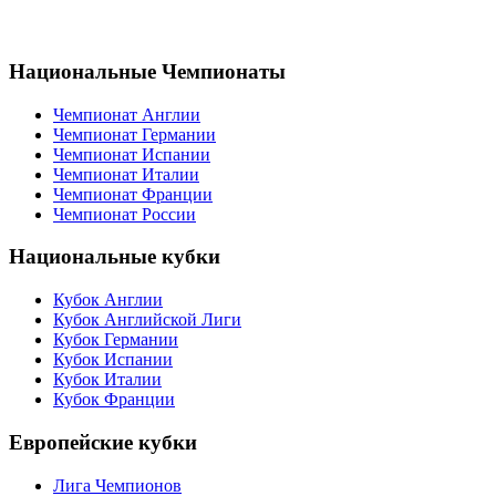
Национальные Чемпионаты
Чемпионат Англии
Чемпионат Германии
Чемпионат Испании
Чемпионат Италии
Чемпионат Франции
Чемпионат России
Национальные кубки
Кубок Англии
Кубок Английской Лиги
Кубок Германии
Кубок Испании
Кубок Италии
Кубок Франции
Европейские кубки
Лига Чемпионов