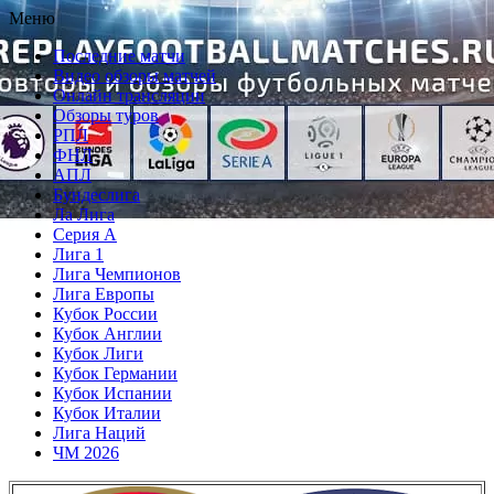
Перейти
Меню
к
Последние матчи
содержимому
Видео обзоры матчей
Онлайн трансляции
Обзоры туров
РПЛ
ФНЛ
АПЛ
Бундеслига
Ла Лига
Серия А
Лига 1
Лига Чемпионов
Лига Европы
Кубок России
Кубок Англии
Кубок Лиги
Кубок Германии
Кубок Испании
Кубок Италии
Лига Наций
ЧМ 2026