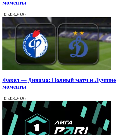
моменты
05.08.2026
Факел — Динамо: Полный матч и Лучшие
моменты
05.08.2026