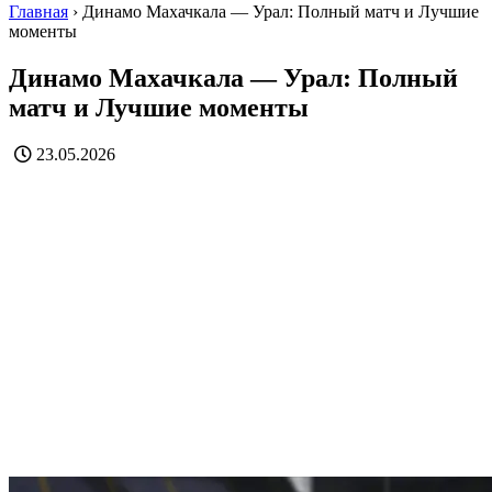
Главная
›
Динамо Махачкала — Урал: Полный матч и Лучшие
моменты
Динамо Махачкала — Урал: Полный
матч и Лучшие моменты
23.05.2026