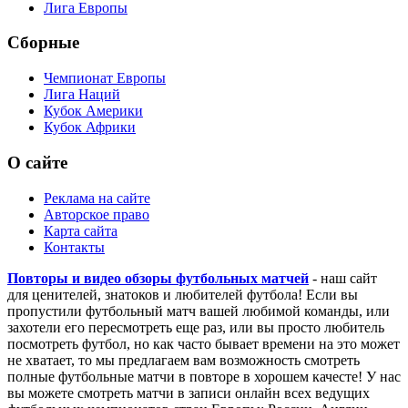
Лига Европы
Сборные
Чемпионат Европы
Лига Наций
Кубок Америки
Кубок Африки
О сайте
Реклама на сайте
Авторское право
Карта сайта
Контакты
Повторы и видео обзоры футбольных матчей
- наш сайт
для ценителей, знатоков и любителей футбола! Если вы
пропустили футбольный матч вашей любимой команды, или
захотели его пересмотреть еще раз, или вы просто любитель
посмотреть футбол, но как часто бывает времени на это может
не хватает, то мы предлагаем вам возможность смотреть
полные футбольные матчи в повторе в хорошем качесте! У нас
вы можете смотреть матчи в записи онлайн всех ведущих