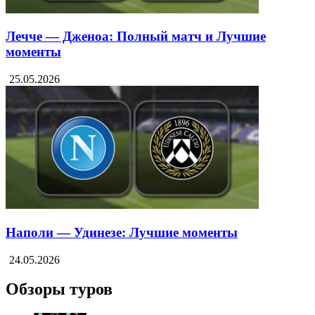
Лечче — Дженоа: Полный матч и Лучшие
моменты
25.05.2026
Наполи — Удинезе: Лучшие моменты
24.05.2026
Обзоры туров