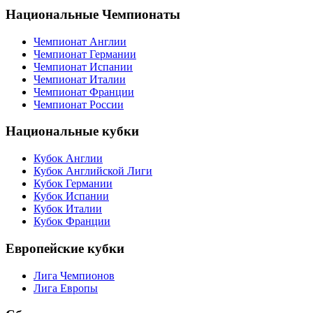
Национальные Чемпионаты
Чемпионат Англии
Чемпионат Германии
Чемпионат Испании
Чемпионат Италии
Чемпионат Франции
Чемпионат России
Национальные кубки
Кубок Англии
Кубок Английской Лиги
Кубок Германии
Кубок Испании
Кубок Италии
Кубок Франции
Европейские кубки
Лига Чемпионов
Лига Европы