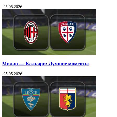
25.05.2026
Милан — Кальяри: Лучшие моменты
25.05.2026