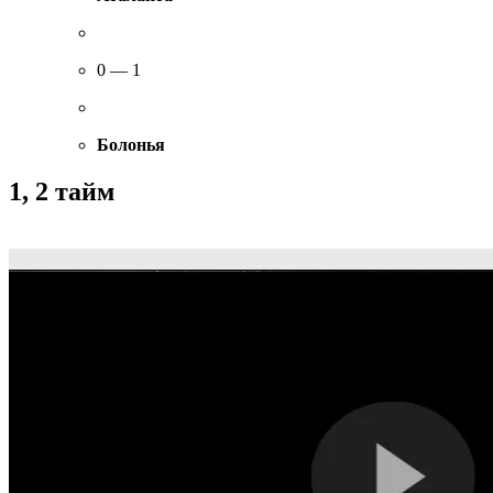
0 — 1
Болонья
1, 2 тайм