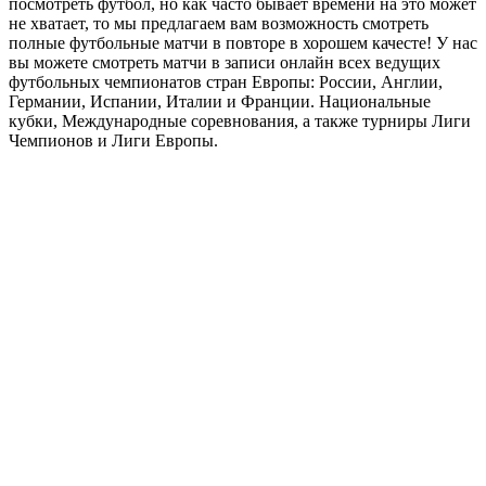
посмотреть футбол, но как часто бывает времени на это может
не хватает, то мы предлагаем вам возможность смотреть
полные футбольные матчи в повторе в хорошем качесте! У нас
вы можете смотреть матчи в записи онлайн всех ведущих
футбольных чемпионатов стран Европы: России, Англии,
Германии, Испании, Италии и Франции. Национальные
кубки, Международные соревнования, а также турниры Лиги
Чемпионов и Лиги Европы.