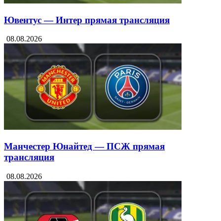
Ювентус — Интер прямая трансляция
08.08.2026
Манчестер Юнайтед — ПСЖ прямая
трансляция
08.08.2026