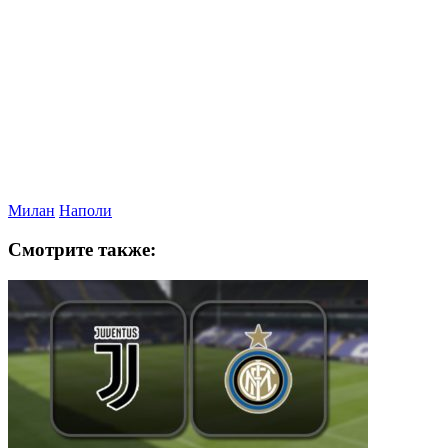
Милан
Наполи
Смотрите также: