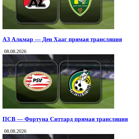
АЗ Алкмар — Ден Хааг прямая трансляция
08.08.2026
ПСВ — Фортуна Ситтард прямая трансляция
08.08.2026