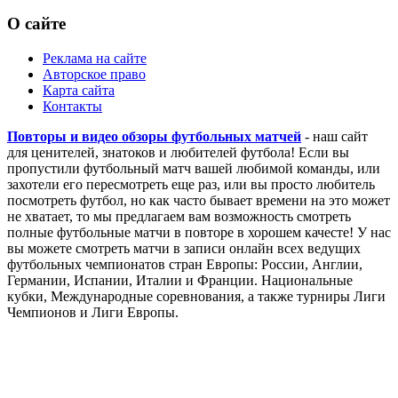
О сайте
Реклама на сайте
Авторское право
Карта сайта
Контакты
Повторы и видео обзоры футбольных матчей
- наш сайт
для ценителей, знатоков и любителей футбола! Если вы
пропустили футбольный матч вашей любимой команды, или
захотели его пересмотреть еще раз, или вы просто любитель
посмотреть футбол, но как часто бывает времени на это может
не хватает, то мы предлагаем вам возможность смотреть
полные футбольные матчи в повторе в хорошем качесте! У нас
вы можете смотреть матчи в записи онлайн всех ведущих
футбольных чемпионатов стран Европы: России, Англии,
Германии, Испании, Италии и Франции. Национальные
кубки, Международные соревнования, а также турниры Лиги
Чемпионов и Лиги Европы.