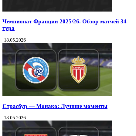
Чемпионат Франции 2025/26. Обзор матчей 34
тура
18.05.2026
Страсбур — Монако: Лучшие моменты
18.05.2026