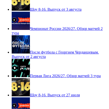
Шоу 8-16. Выпуск от 3 августа
Чемпионат России 2026/27. Обзор матчей 2
тура
После футбола с Георгием Черданцевым.
Выпуск от 2 августа
Первая Лига 2026/27. Обзор матчей 3 тура
Шоу 8-16. Выпуск от 27 июля