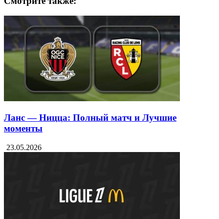
Смотрите также:
Ланс — Ницца: Полный матч и Лучшие
моменты
23.05.2026