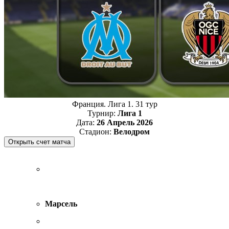
Франция. Лига 1. 31 тур
Турнир:
Лига 1
Дата:
26 Апрель 2026
Стадион:
Велодром
Марсель