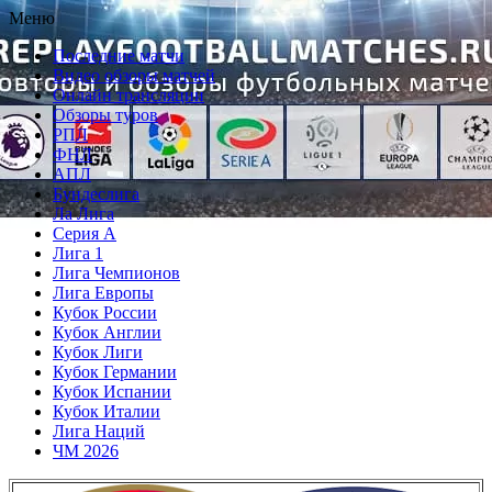
Перейти
Меню
к
Последние матчи
содержимому
Видео обзоры матчей
Онлайн трансляции
Обзоры туров
РПЛ
ФНЛ
АПЛ
Бундеслига
Ла Лига
Серия А
Лига 1
Лига Чемпионов
Лига Европы
Кубок России
Кубок Англии
Кубок Лиги
Кубок Германии
Кубок Испании
Кубок Италии
Лига Наций
ЧМ 2026