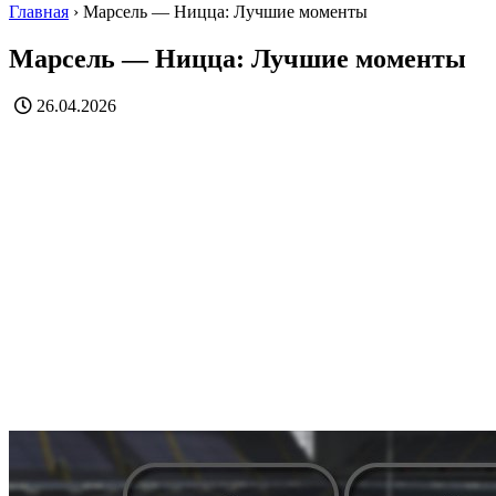
Главная
›
Марсель — Ницца: Лучшие моменты
Марсель — Ницца: Лучшие моменты
26.04.2026