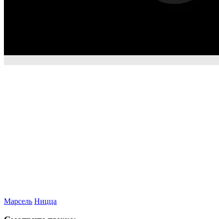
Марсель
Ницца