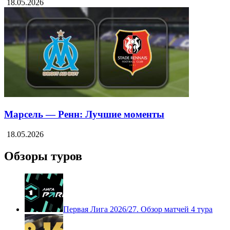
18.05.2026
Марсель — Ренн: Лучшие моменты
18.05.2026
Обзоры туров
Первая Лига 2026/27. Обзор матчей 4 тура