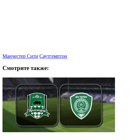
Манчестер Сити
Саутгемптон
Смотрите также: