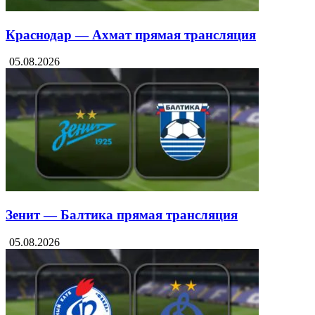
Краснодар — Ахмат прямая трансляция
05.08.2026
Зенит — Балтика прямая трансляция
05.08.2026