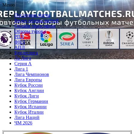
Перейти
Меню
к
Последние матчи
содержимому
Видео обзоры матчей
Онлайн трансляции
Обзоры туров
РПЛ
ФНЛ
АПЛ
Бундеслига
Ла Лига
Серия А
Лига 1
Лига Чемпионов
Лига Европы
Кубок России
Кубок Англии
Кубок Лиги
Кубок Германии
Кубок Испании
Кубок Италии
Лига Наций
ЧМ 2026