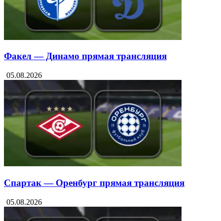
Факел — Динамо прямая трансляция
05.08.2026
Спартак — Оренбург прямая трансляция
05.08.2026