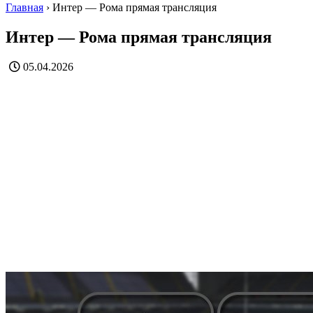
Главная
›
Интер — Рома прямая трансляция
Интер — Рома прямая трансляция
05.04.2026