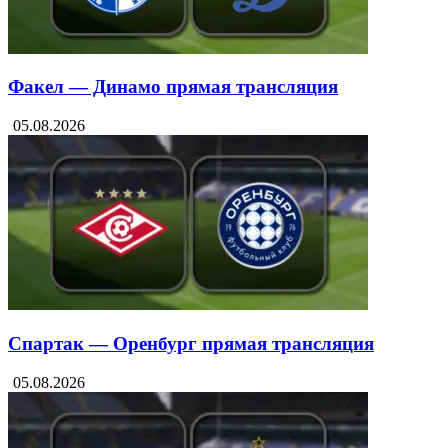
Факел — Динамо прямая трансляция
05.08.2026
Спартак — Оренбург прямая трансляция
05.08.2026