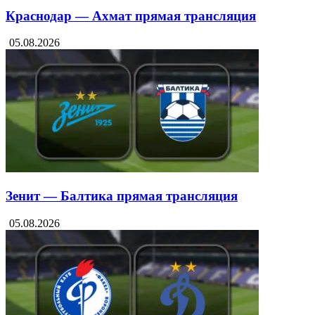
Краснодар — Ахмат прямая трансляция
05.08.2026
Зенит — Балтика прямая трансляция
05.08.2026