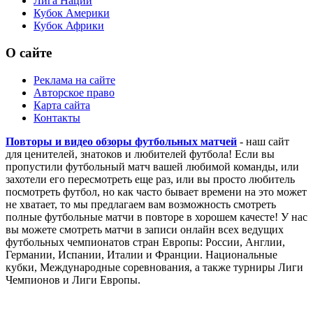
Лига Наций
Кубок Америки
Кубок Африки
О сайте
Реклама на сайте
Авторское право
Карта сайта
Контакты
Повторы и видео обзоры футбольных матчей
- наш сайт
для ценителей, знатоков и любителей футбола! Если вы
пропустили футбольный матч вашей любимой команды, или
захотели его пересмотреть еще раз, или вы просто любитель
посмотреть футбол, но как часто бывает времени на это может
не хватает, то мы предлагаем вам возможность смотреть
полные футбольные матчи в повторе в хорошем качесте! У нас
вы можете смотреть матчи в записи онлайн всех ведущих
футбольных чемпионатов стран Европы: России, Англии,
Германии, Испании, Италии и Франции. Национальные
кубки, Международные соревнования, а также турниры Лиги
Чемпионов и Лиги Европы.