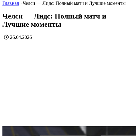
Главная
›
Челси — Лидс: Полный матч и Лучшие моменты
Челси — Лидс: Полный матч и
Лучшие моменты
26.04.2026