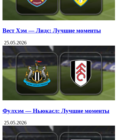
Вест Хэм — Лидс: Лучшие моменты
25.05.2026
Фулхэм — Ньюкасл: Лучшие моменты
25.05.2026