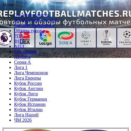
Перейти
Меню
к
Последние матчи
содержимому
Видео обзоры матчей
Онлайн трансляции
Обзоры туров
РПЛ
ФНЛ
АПЛ
Бундеслига
Ла Лига
Серия А
Лига 1
Лига Чемпионов
Лига Европы
Кубок России
Кубок Англии
Кубок Лиги
Кубок Германии
Кубок Испании
Кубок Италии
Лига Наций
ЧМ 2026