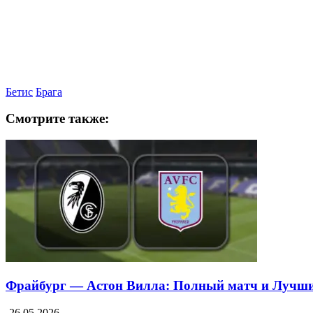
Бетис
Брага
Смотрите также:
Фрайбург — Астон Вилла: Полный матч и Лучш
26.05.2026