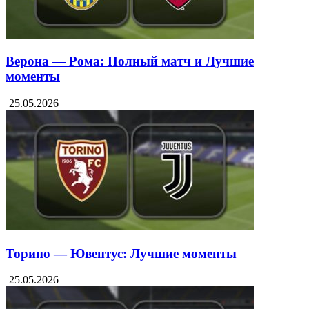
Верона — Рома: Полный матч и Лучшие
моменты
25.05.2026
Торино — Ювентус: Лучшие моменты
25.05.2026