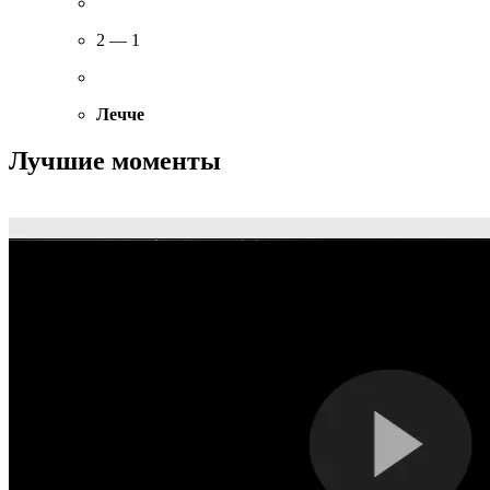
2 — 1
Лечче
Лучшие моменты