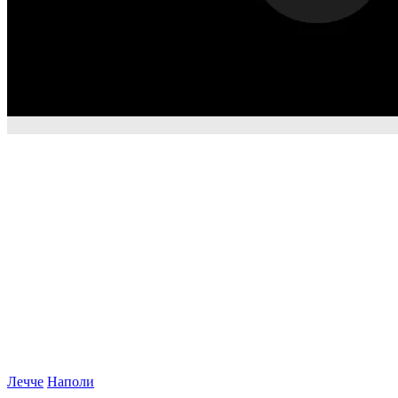
Лечче
Наполи