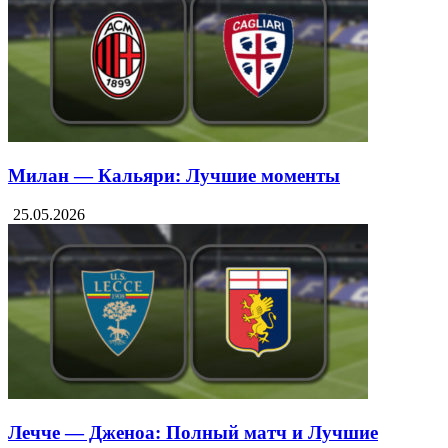
Милан — Кальяри: Лучшие моменты
25.05.2026
Лечче — Дженоа: Полный матч и Лучшие