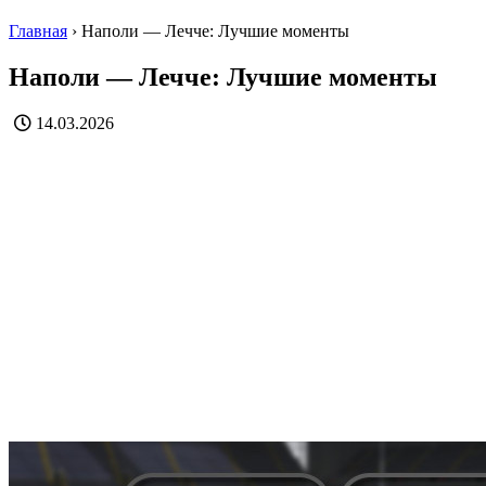
Главная
›
Наполи — Лечче: Лучшие моменты
Наполи — Лечче: Лучшие моменты
14.03.2026