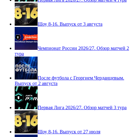
Шоу 8-16. Выпуск от 3 августа
Чемпионат России 2026/27. Обзор матчей 2
тура
После футбола с Георгием Черданцевым.
Выпуск от 2 августа
Первая Лига 2026/27. Обзор матчей 3 тура
Шоу 8-16. Выпуск от 27 июля