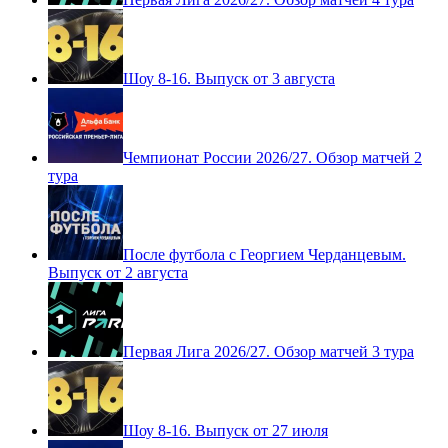
Шоу 8-16. Выпуск от 3 августа
Чемпионат России 2026/27. Обзор матчей 2
тура
После футбола с Георгием Черданцевым.
Выпуск от 2 августа
Первая Лига 2026/27. Обзор матчей 3 тура
Шоу 8-16. Выпуск от 27 июля