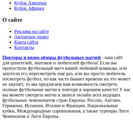
Кубок Америки
Кубок Африки
О сайте
Реклама на сайте
Авторское право
Карта сайта
Контакты
Повторы и видео обзоры футбольных матчей
- наш сайт
для ценителей, знатоков и любителей футбола! Если вы
пропустили футбольный матч вашей любимой команды, или
захотели его пересмотреть еще раз, или вы просто любитель
посмотреть футбол, но как часто бывает времени на это может
не хватает, то мы предлагаем вам возможность смотреть
полные футбольные матчи в повторе в хорошем качесте! У нас
вы можете смотреть матчи в записи онлайн всех ведущих
футбольных чемпионатов стран Европы: России, Англии,
Германии, Испании, Италии и Франции. Национальные
кубки, Международные соревнования, а также турниры Лиги
Чемпионов и Лиги Европы.