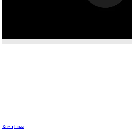
Комо
Рома