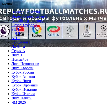
Перейти
Меню
к
Последние матчи
содержимому
Видео обзоры матчей
Онлайн трансляции
Обзоры туров
РПЛ
ФНЛ
АПЛ
Бундеслига
Ла Лига
Серия А
Лига 1
Примейра
Лига Чемпионов
Лига Европы
Кубок России
Кубок Англии
Кубок Лиги
Кубок Германии
Кубок Испании
Кубок Италии
Лига Наций
ЧМ 2026