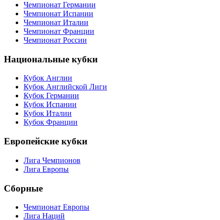
Чемпионат Германии
Чемпионат Испании
Чемпионат Италии
Чемпионат Франции
Чемпионат России
Национальные кубки
Кубок Англии
Кубок Английской Лиги
Кубок Германии
Кубок Испании
Кубок Италии
Кубок Франции
Европейские кубки
Лига Чемпионов
Лига Европы
Сборные
Чемпионат Европы
Лига Наций