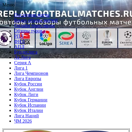
Перейти
Меню
к
Последние матчи
содержимому
Видео обзоры матчей
Онлайн трансляции
Обзоры туров
РПЛ
ФНЛ
АПЛ
Бундеслига
Ла Лига
Серия А
Лига 1
Лига Чемпионов
Лига Европы
Кубок России
Кубок Англии
Кубок Лиги
Кубок Германии
Кубок Испании
Кубок Италии
Лига Наций
ЧМ 2026