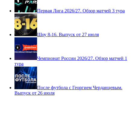
Первая Лига 2026/27. Обзор матчей 3 тура
Шоу 8-16. Выпуск от 27 июля
Чемпионат России 2026/27. Обзор матчей 1
тура
После футбола с Георгием Черданцевым.
Выпуск от 26 июля