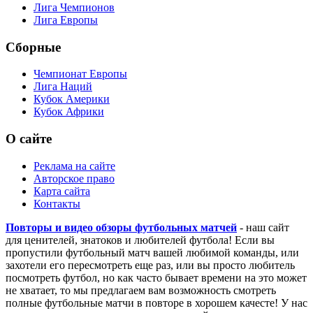
Лига Чемпионов
Лига Европы
Сборные
Чемпионат Европы
Лига Наций
Кубок Америки
Кубок Африки
О сайте
Реклама на сайте
Авторское право
Карта сайта
Контакты
Повторы и видео обзоры футбольных матчей
- наш сайт
для ценителей, знатоков и любителей футбола! Если вы
пропустили футбольный матч вашей любимой команды, или
захотели его пересмотреть еще раз, или вы просто любитель
посмотреть футбол, но как часто бывает времени на это может
не хватает, то мы предлагаем вам возможность смотреть
полные футбольные матчи в повторе в хорошем качесте! У нас