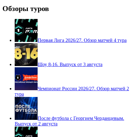
Обзоры туров
Первая Лига 2026/27. Обзор матчей 4 тура
Шоу 8-16. Выпуск от 3 августа
Чемпионат России 2026/27. Обзор матчей 2
тура
После футбола с Георгием Черданцевым.
Выпуск от 2 августа