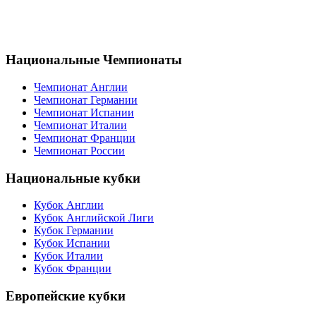
Национальные Чемпионаты
Чемпионат Англии
Чемпионат Германии
Чемпионат Испании
Чемпионат Италии
Чемпионат Франции
Чемпионат России
Национальные кубки
Кубок Англии
Кубок Английской Лиги
Кубок Германии
Кубок Испании
Кубок Италии
Кубок Франции
Европейские кубки