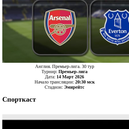
Англия. Премьер-лига. 30 тур
Турнир:
Премьер-лига
Дата:
14 Март 2026
Начало трансляции:
20:30 мск
Стадион:
Эмирейтс
Спорткаст