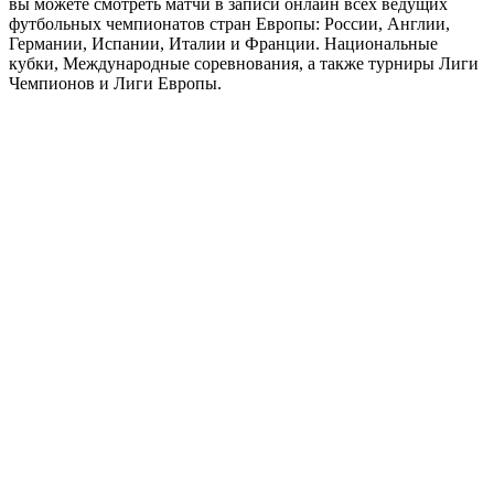
вы можете смотреть матчи в записи онлайн всех ведущих
футбольных чемпионатов стран Европы: России, Англии,
Германии, Испании, Италии и Франции. Национальные
кубки, Международные соревнования, а также турниры Лиги
Чемпионов и Лиги Европы.