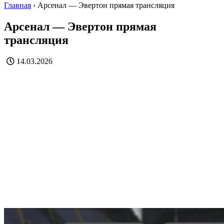
Главная
›
Арсенал — Эвертон прямая трансляция
Арсенал — Эвертон прямая
трансляция
14.03.2026