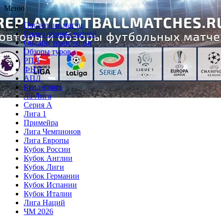
Перейти
Меню
к
Последние матчи
содержимому
Видео обзоры матчей
Онлайн трансляции
Обзоры туров
РПЛ
ФНЛ
АПЛ
Бундеслига
Ла Лига
Серия А
Лига 1
Примейра
Лига Чемпионов
Лига Европы
Кубок России
Кубок Англии
Кубок Лиги
Кубок Германии
Кубок Испании
Кубок Италии
Лига Наций
ЧМ 2026