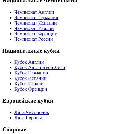
Национальные Чемпионаты
Чемпионат Англии
Чемпионат Германии
Чемпионат Испании
Чемпионат Италии
Чемпионат Франции
Чемпионат России
Национальные кубки
Кубок Англии
Кубок Английской Лиги
Кубок Германии
Кубок Испании
Кубок Италии
Кубок Франции
Европейские кубки
Лига Чемпионов
Лига Европы
Сборные