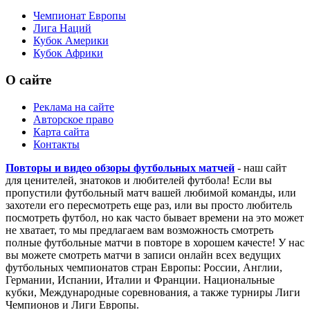
Чемпионат Европы
Лига Наций
Кубок Америки
Кубок Африки
О сайте
Реклама на сайте
Авторское право
Карта сайта
Контакты
Повторы и видео обзоры футбольных матчей
- наш сайт
для ценителей, знатоков и любителей футбола! Если вы
пропустили футбольный матч вашей любимой команды, или
захотели его пересмотреть еще раз, или вы просто любитель
посмотреть футбол, но как часто бывает времени на это может
не хватает, то мы предлагаем вам возможность смотреть
полные футбольные матчи в повторе в хорошем качесте! У нас
вы можете смотреть матчи в записи онлайн всех ведущих
футбольных чемпионатов стран Европы: России, Англии,
Германии, Испании, Италии и Франции. Национальные
кубки, Международные соревнования, а также турниры Лиги
Чемпионов и Лиги Европы.