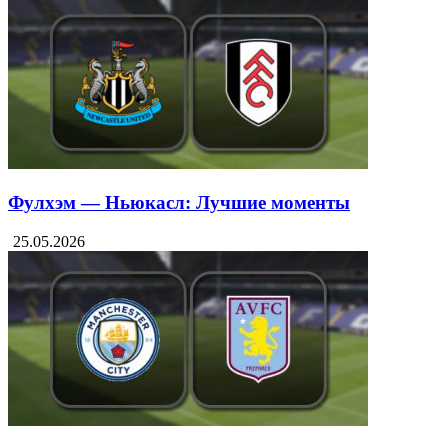
Фулхэм — Ньюкасл: Лучшие моменты
25.05.2026