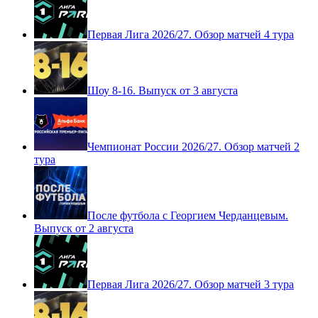
Первая Лига 2026/27. Обзор матчей 4 тура
Шоу 8-16. Выпуск от 3 августа
Чемпионат России 2026/27. Обзор матчей 2
тура
После футбола с Георгием Черданцевым.
Выпуск от 2 августа
Первая Лига 2026/27. Обзор матчей 3 тура