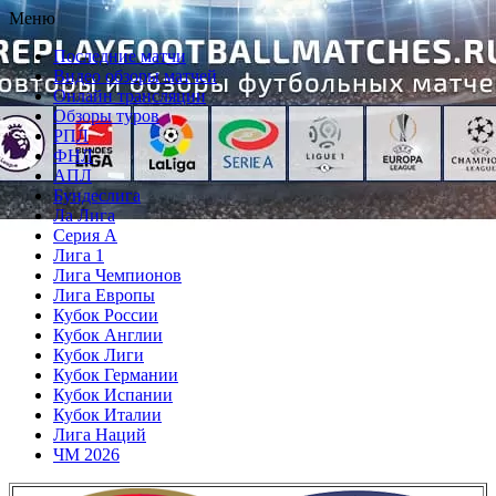
Перейти
Меню
к
Последние матчи
содержимому
Видео обзоры матчей
Онлайн трансляции
Обзоры туров
РПЛ
ФНЛ
АПЛ
Бундеслига
Ла Лига
Серия А
Лига 1
Лига Чемпионов
Лига Европы
Кубок России
Кубок Англии
Кубок Лиги
Кубок Германии
Кубок Испании
Кубок Италии
Лига Наций
ЧМ 2026