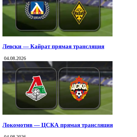
Левски — Кайрат прямая трансляция
04.08.2026
Локомотив — ЦСКА прямая трансляция
04.08.2026