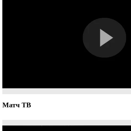
Матч ТВ