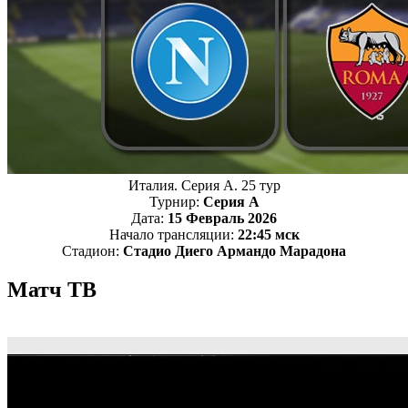
Италия. Серия А. 25 тур
Турнир:
Серия А
Дата:
15 Февраль 2026
Начало трансляции:
22:45 мск
Стадион:
Стадио Диего Армандо Марадона
Матч ТВ