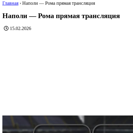
Главная
›
Наполи — Рома прямая трансляция
Наполи — Рома прямая трансляция
15.02.2026