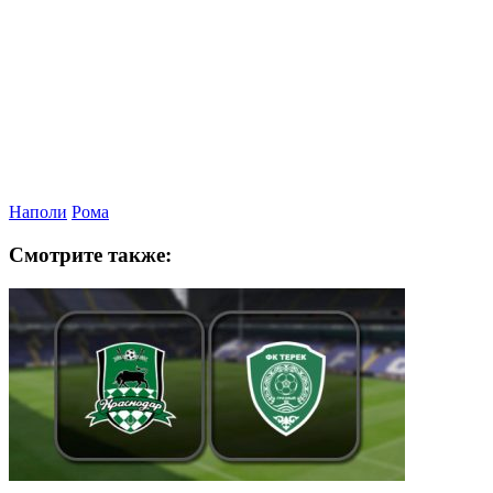
Наполи
Рома
Смотрите также: