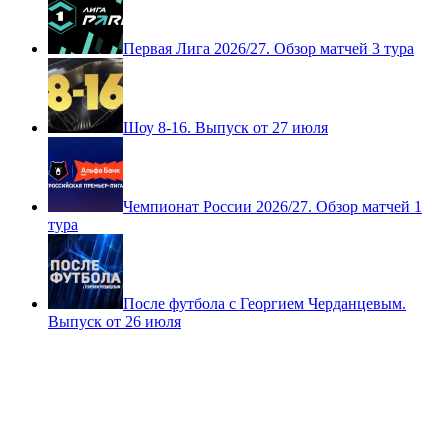
Первая Лига 2026/27. Обзор матчей 3 тура
Шоу 8-16. Выпуск от 27 июля
Чемпионат России 2026/27. Обзор матчей 1
тура
После футбола с Георгием Черданцевым.
Выпуск от 26 июля