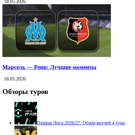
18.05.2026
Марсель — Ренн: Лучшие моменты
18.05.2026
Обзоры туров
Первая Лига 2026/27. Обзор матчей 4 тура