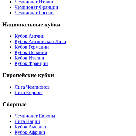
Чемпионат Италии
Чемпионат Франции
Чемпионат России
Национальные кубки
Кубок Англии
Кубок Английской Лиги
Кубок Германии
Кубок Испании
Кубок Италии
Кубок Франции
Европейские кубки
Лига Чемпионов
Лига Европы
Сборные
Чемпионат Европы
Лига Наций
Кубок Америки
Кубок Африки