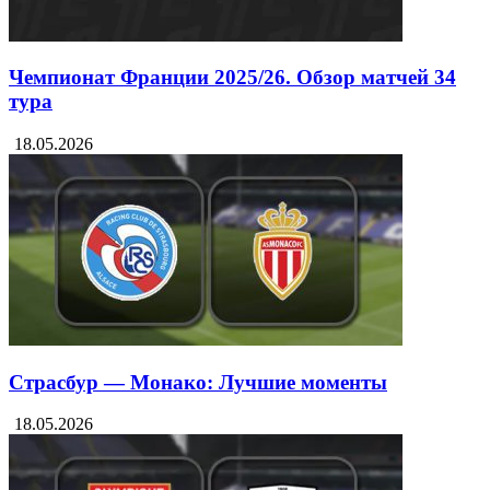
Чемпионат Франции 2025/26. Обзор матчей 34
тура
18.05.2026
Страсбур — Монако: Лучшие моменты
18.05.2026