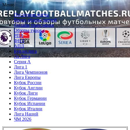
Перейти
Меню
к
Последние матчи
содержимому
Видео обзоры матчей
Онлайн трансляции
Обзоры туров
РПЛ
ФНЛ
АПЛ
Бундеслига
Ла Лига
Серия А
Лига 1
Лига Чемпионов
Лига Европы
Кубок России
Кубок Англии
Кубок Лиги
Кубок Германии
Кубок Испании
Кубок Италии
Лига Наций
ЧМ 2026