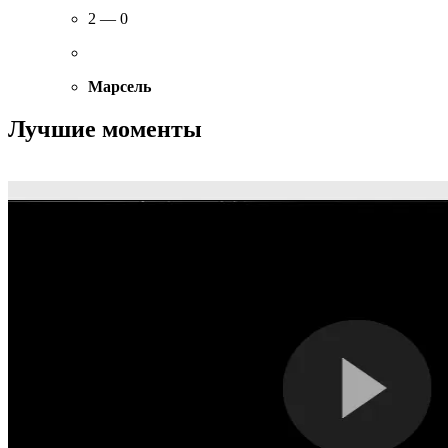
2 — 0
Марсель
Лучшие моменты