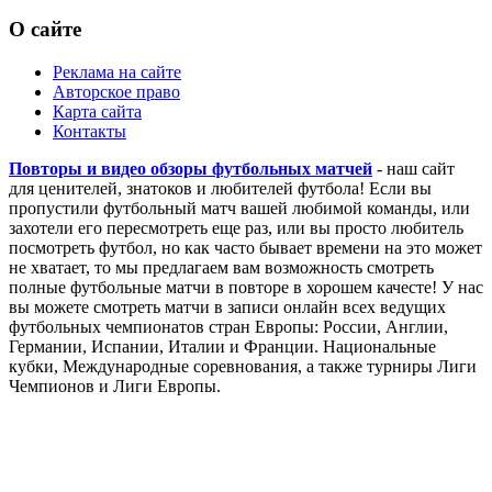
О сайте
Реклама на сайте
Авторское право
Карта сайта
Контакты
Повторы и видео обзоры футбольных матчей
- наш сайт
для ценителей, знатоков и любителей футбола! Если вы
пропустили футбольный матч вашей любимой команды, или
захотели его пересмотреть еще раз, или вы просто любитель
посмотреть футбол, но как часто бывает времени на это может
не хватает, то мы предлагаем вам возможность смотреть
полные футбольные матчи в повторе в хорошем качесте! У нас
вы можете смотреть матчи в записи онлайн всех ведущих
футбольных чемпионатов стран Европы: России, Англии,
Германии, Испании, Италии и Франции. Национальные
кубки, Международные соревнования, а также турниры Лиги
Чемпионов и Лиги Европы.