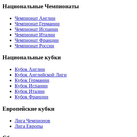
Национальные Чемпионаты
Чемпионат Англии
Чемпионат Германии
Чемпионат Испании
Чемпионат Италии
Чемпионат Франции
Чемпионат России
Национальные кубки
Кубок Англии
Кубок Английской Лиги
Кубок Германии
Кубок Испании
Кубок Италии
Кубок Франции
Европейские кубки
Лига Чемпионов
Лига Европы