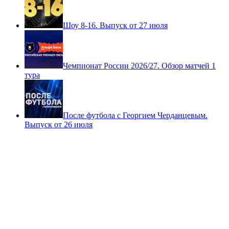
Шоу 8-16. Выпуск от 27 июля
Чемпионат России 2026/27. Обзор матчей 1
тура
После футбола с Георгием Черданцевым.
Выпуск от 26 июля