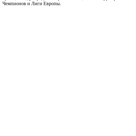
Чемпионов и Лиги Европы.