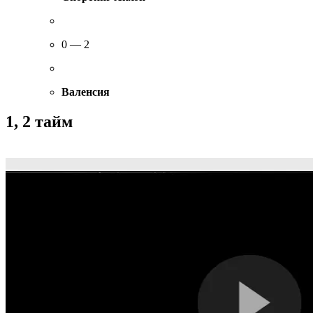
0 — 2
Валенсия
1, 2 тайм