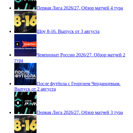
Первая Лига 2026/27. Обзор матчей 4 тура
Шоу 8-16. Выпуск от 3 августа
Чемпионат России 2026/27. Обзор матчей 2
тура
После футбола с Георгием Черданцевым.
Выпуск от 2 августа
Первая Лига 2026/27. Обзор матчей 3 тура