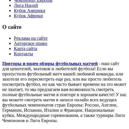
Чемпионат Европы
Лига Наций
Кубок Америки
Кубок Африки
О сайте
Реклама на сайте
Авторское право
Карта сайта
Контакты
Повторы и видео обзоры футбольных матчей
- наш сайт
для ценителей, знатоков и любителей футбола! Если вы
пропустили футбольный матч вашей любимой команды, или
захотели его пересмотреть еще раз, или вы просто любитель
посмотреть футбол, но как часто бывает времени на это может
не хватает, то мы предлагаем вам возможность смотреть
полные футбольные матчи в повторе в хорошем качесте! У нас
вы можете смотреть матчи в записи онлайн всех ведущих
футбольных чемпионатов стран Европы: России, Англии,
Германии, Испании, Италии и Франции. Национальные
кубки, Международные соревнования, а также турниры Лиги
Чемпионов и Лиги Европы.