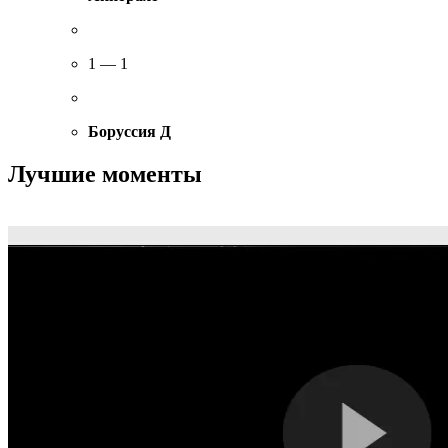
1 — 1
Боруссия Д
Лучшие моменты