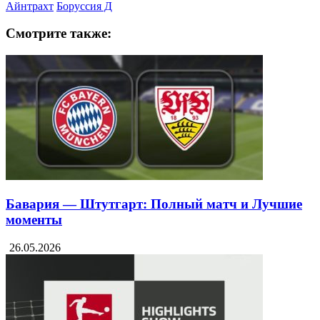
Айнтрахт
Боруссия Д
Смотрите также:
Бавария — Штутгарт: Полный матч и Лучшие
моменты
26.05.2026