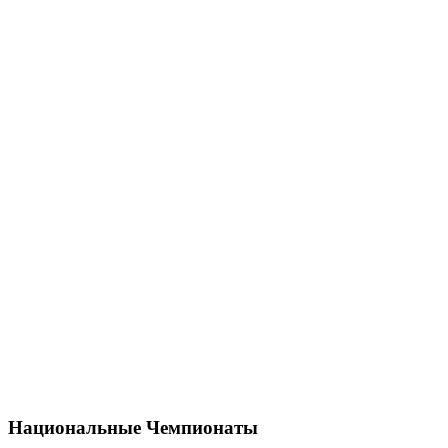
Национальные Чемпионаты