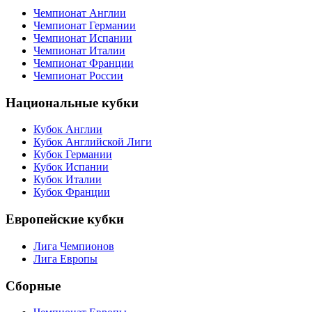
Чемпионат Англии
Чемпионат Германии
Чемпионат Испании
Чемпионат Италии
Чемпионат Франции
Чемпионат России
Национальные кубки
Кубок Англии
Кубок Английской Лиги
Кубок Германии
Кубок Испании
Кубок Италии
Кубок Франции
Европейские кубки
Лига Чемпионов
Лига Европы
Сборные