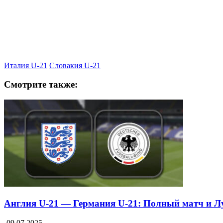
Италия U-21
Словакия U-21
Смотрите также:
Англия U-21 — Германия U-21: Полный матч и 
09.07.2025