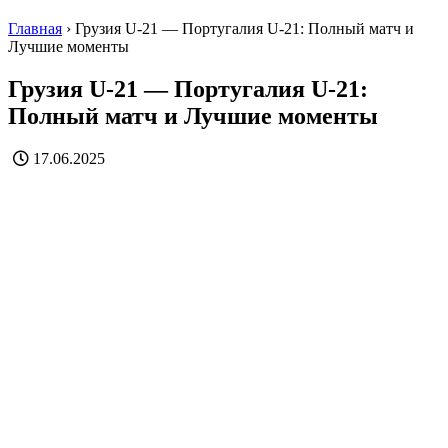
Главная
›
Грузия U-21 — Португалия U-21: Полный матч и
Лучшие моменты
Грузия U-21 — Португалия U-21:
Полный матч и Лучшие моменты
17.06.2025