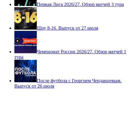
Первая Лига 2026/27. Обзор матчей 3 тура
Шоу 8-16. Выпуск от 27 июля
Чемпионат России 2026/27. Обзор матчей 1
тура
После футбола с Георгием Черданцевым.
Выпуск от 26 июля