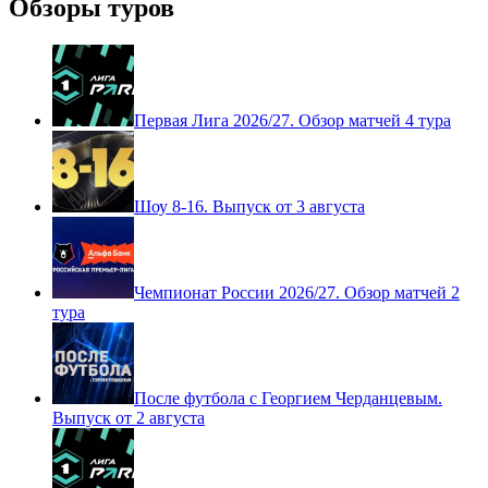
Обзоры туров
Первая Лига 2026/27. Обзор матчей 4 тура
Шоу 8-16. Выпуск от 3 августа
Чемпионат России 2026/27. Обзор матчей 2
тура
После футбола с Георгием Черданцевым.
Выпуск от 2 августа