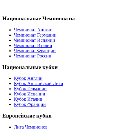
Национальные Чемпионаты
Чемпионат Англии
Чемпионат Германии
Чемпионат Испании
Чемпионат Италии
Чемпионат Франции
Чемпионат России
Национальные кубки
Кубок Англии
Кубок Английской Лиги
Кубок Германии
Кубок Испании
Кубок Италии
Кубок Франции
Европейские кубки
Лига Чемпионов