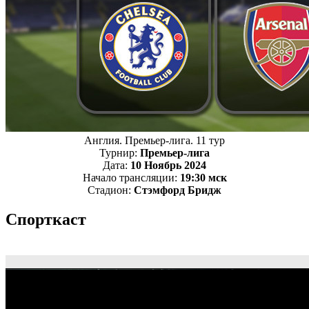
Англия. Премьер-лига. 11 тур
Турнир:
Премьер-лига
Дата:
10 Ноябрь 2024
Начало трансляции:
19:30 мск
Стадион:
Стэмфорд Бридж
Спорткаст