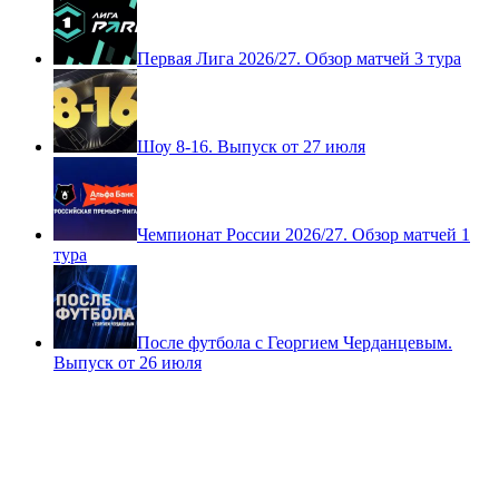
Первая Лига 2026/27. Обзор матчей 3 тура
Шоу 8-16. Выпуск от 27 июля
Чемпионат России 2026/27. Обзор матчей 1
тура
После футбола с Георгием Черданцевым.
Выпуск от 26 июля