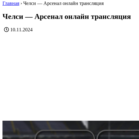
Главная
›
Челси — Арсенал онлайн трансляция
Челси — Арсенал онлайн трансляция
10.11.2024