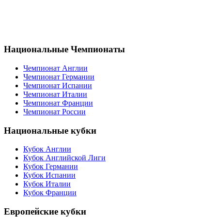
Национальные Чемпионаты
Чемпионат Англии
Чемпионат Германии
Чемпионат Испании
Чемпионат Италии
Чемпионат Франции
Чемпионат России
Национальные кубки
Кубок Англии
Кубок Английской Лиги
Кубок Германии
Кубок Испании
Кубок Италии
Кубок Франции
Европейские кубки