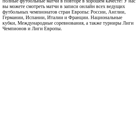
полные футбольные матчи в повторе в хорошем качесте! У нас
вы можете смотреть матчи в записи онлайн всех ведущих
футбольных чемпионатов стран Европы: России, Англии,
Германии, Испании, Италии и Франции. Национальные
кубки, Международные соревнования, а также турниры Лиги
Чемпионов и Лиги Европы.