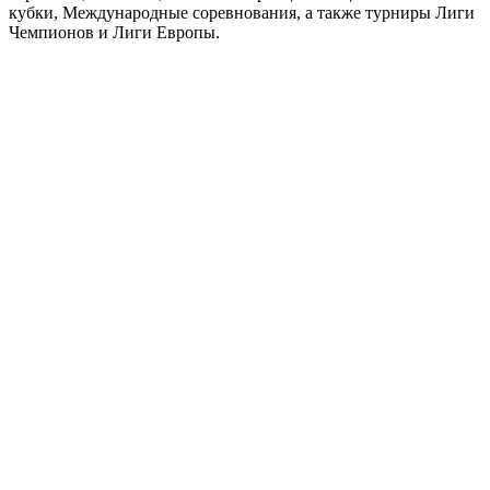
кубки, Международные соревнования, а также турниры Лиги
Чемпионов и Лиги Европы.