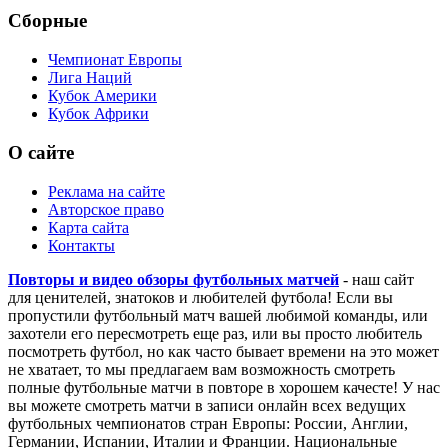
Сборные
Чемпионат Европы
Лига Наций
Кубок Америки
Кубок Африки
О сайте
Реклама на сайте
Авторское право
Карта сайта
Контакты
Повторы и видео обзоры футбольных матчей
- наш сайт
для ценителей, знатоков и любителей футбола! Если вы
пропустили футбольный матч вашей любимой команды, или
захотели его пересмотреть еще раз, или вы просто любитель
посмотреть футбол, но как часто бывает времени на это может
не хватает, то мы предлагаем вам возможность смотреть
полные футбольные матчи в повторе в хорошем качесте! У нас
вы можете смотреть матчи в записи онлайн всех ведущих
футбольных чемпионатов стран Европы: России, Англии,
Германии, Испании, Италии и Франции. Национальные