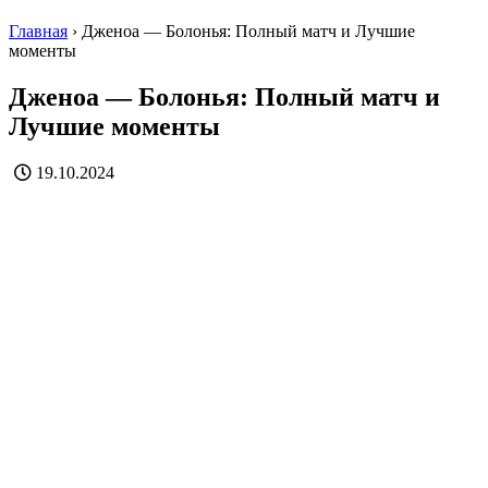
Главная
›
Дженоа — Болонья: Полный матч и Лучшие
моменты
Дженоа — Болонья: Полный матч и
Лучшие моменты
19.10.2024