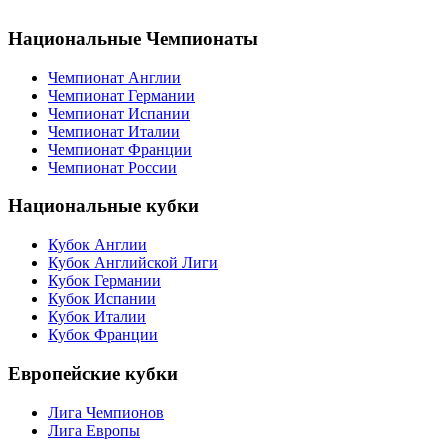
Национальные Чемпионаты
Чемпионат Англии
Чемпионат Германии
Чемпионат Испании
Чемпионат Италии
Чемпионат Франции
Чемпионат России
Национальные кубки
Кубок Англии
Кубок Английской Лиги
Кубок Германии
Кубок Испании
Кубок Италии
Кубок Франции
Европейские кубки
Лига Чемпионов
Лига Европы