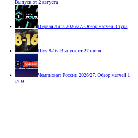
Выпуск от 2 августа
Первая Лига 2026/27. Обзор матчей 3 тура
Шоу 8-16. Выпуск от 27 июля
Чемпионат России 2026/27. Обзор матчей 1
тура