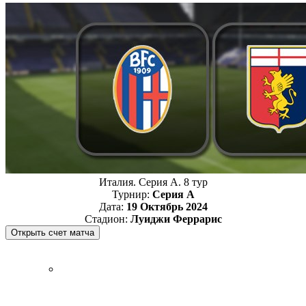
Италия. Серия А. 8 тур
Турнир:
Серия А
Дата:
19 Октябрь 2024
Стадион:
Луиджи Феррарис