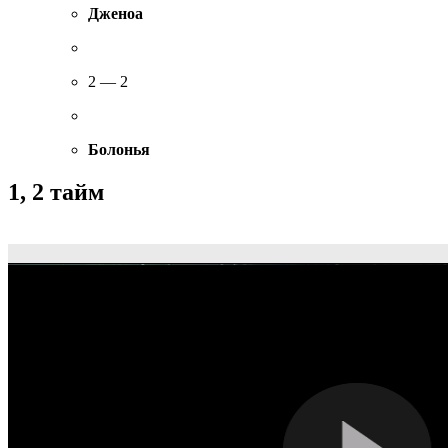
Дженоа
2 — 2
Болонья
1, 2 тайм