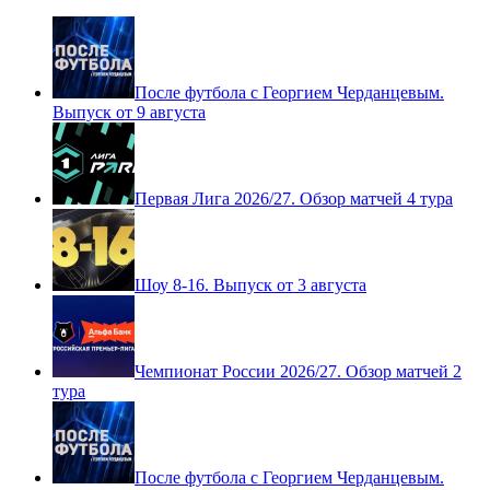
После футбола с Георгием Черданцевым.
Выпуск от 9 августа
Первая Лига 2026/27. Обзор матчей 4 тура
Шоу 8-16. Выпуск от 3 августа
Чемпионат России 2026/27. Обзор матчей 2
тура
После футбола с Георгием Черданцевым.