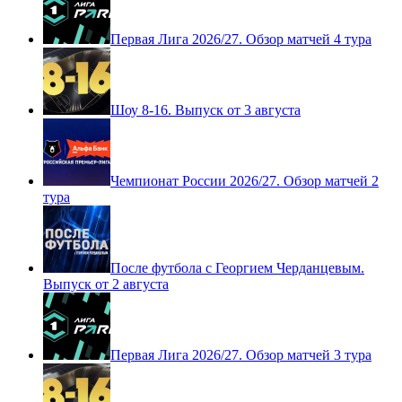
Первая Лига 2026/27. Обзор матчей 4 тура
Шоу 8-16. Выпуск от 3 августа
Чемпионат России 2026/27. Обзор матчей 2
тура
После футбола с Георгием Черданцевым.
Выпуск от 2 августа
Первая Лига 2026/27. Обзор матчей 3 тура