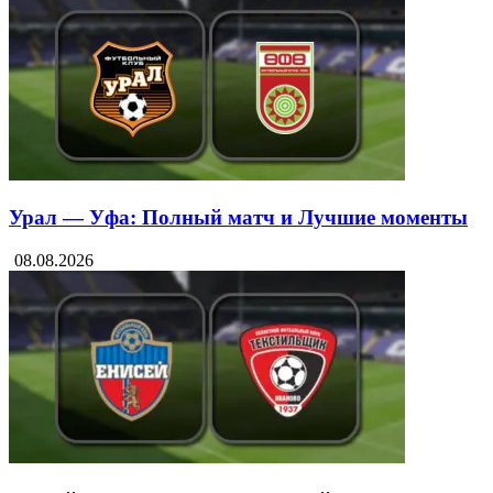
Урал — Уфа: Полный матч и Лучшие моменты
08.08.2026