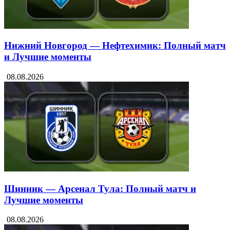
Нижний Новгород — Нефтехимик: Полный матч
и Лучшие моменты
08.08.2026
Шинник — Арсенал Тула: Полный матч и
Лучшие моменты
08.08.2026