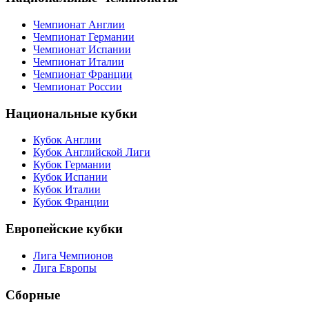
Чемпионат Англии
Чемпионат Германии
Чемпионат Испании
Чемпионат Италии
Чемпионат Франции
Чемпионат России
Национальные кубки
Кубок Англии
Кубок Английской Лиги
Кубок Германии
Кубок Испании
Кубок Италии
Кубок Франции
Европейские кубки
Лига Чемпионов
Лига Европы
Сборные