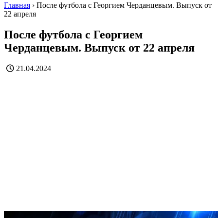
Главная
›
После футбола с Георгием Черданцевым. Выпуск от
22 апреля
После футбола с Георгием
Черданцевым. Выпуск от 22 апреля
21.04.2024