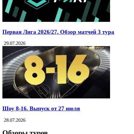
Первая Лига 2026/27. Обзор матчей 3 тура
29.07.2026
Шоу 8-16. Выпуск от 27 июля
28.07.2026
Обзоры туров