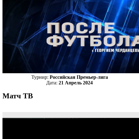
Турнир:
Российская Премьер-лига
Дата:
21 Апрель 2024
Матч ТВ