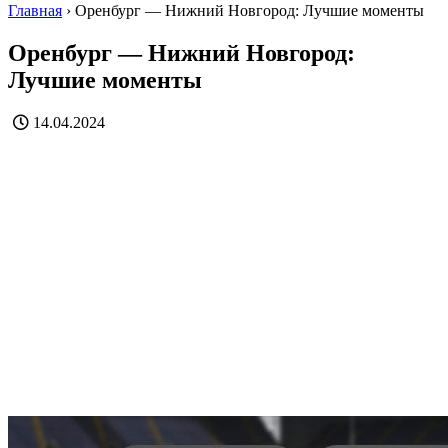
Главная
›
Оренбург — Нижний Новгород: Лучшие моменты
Оренбург — Нижний Новгород:
Лучшие моменты
14.04.2024