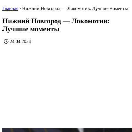
Главная
›
Нижний Новгород — Локомотив: Лучшие моменты
Нижний Новгород — Локомотив:
Лучшие моменты
24.04.2024