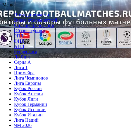
Перейти
Меню
к
Последние матчи
содержимому
Видео обзоры матчей
Онлайн трансляции
Обзоры туров
РПЛ
ФНЛ
АПЛ
Бундеслига
Ла Лига
Серия А
Лига 1
Примейра
Лига Чемпионов
Лига Европы
Кубок России
Кубок Англии
Кубок Лиги
Кубок Германии
Кубок Испании
Кубок Италии
Лига Наций
ЧМ 2026