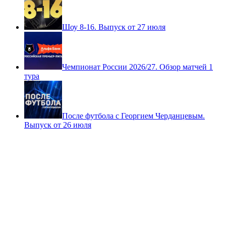
Шоу 8-16. Выпуск от 27 июля
Чемпионат России 2026/27. Обзор матчей 1
тура
После футбола с Георгием Черданцевым.
Выпуск от 26 июля