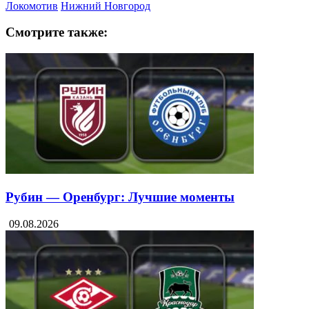
Локомотив
Нижний Новгород
Смотрите также:
Рубин — Оренбург: Лучшие моменты
09.08.2026