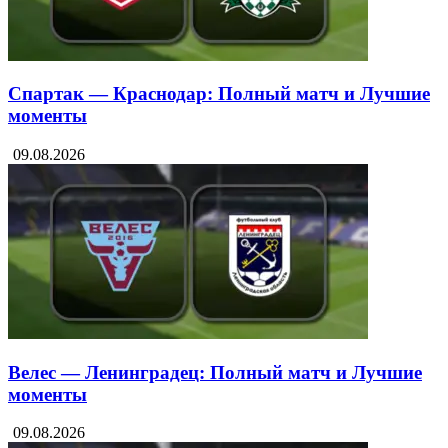
Спартак — Краснодар: Полный матч и Лучшие
моменты
09.08.2026
Велес — Ленинградец: Полный матч и Лучшие
моменты
09.08.2026