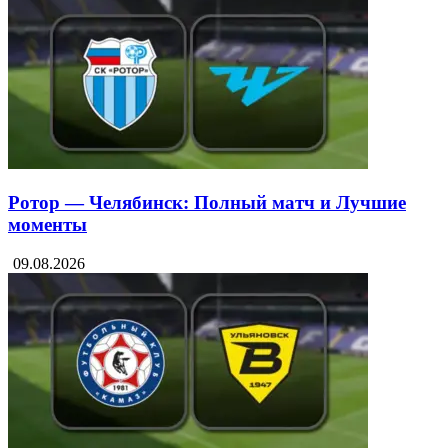
Ротор — Челябинск: Полный матч и Лучшие
моменты
09.08.2026