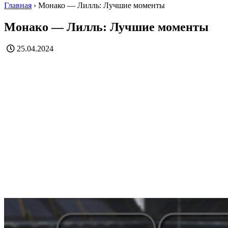
Главная
›
Монако — Лилль: Лучшие моменты
Монако — Лилль: Лучшие моменты
25.04.2024