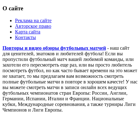
О сайте
Реклама на сайте
Авторское право
Карта сайта
Контакты
Повторы и видео обзоры футбольных матчей
- наш сайт
для ценителей, знатоков и любителей футбола! Если вы
пропустили футбольный матч вашей любимой команды, или
захотели его пересмотреть еще раз, или вы просто любитель
посмотреть футбол, но как часто бывает времени на это может
не хватает, то мы предлагаем вам возможность смотреть
полные футбольные матчи в повторе в хорошем качесте! У нас
вы можете смотреть матчи в записи онлайн всех ведущих
футбольных чемпионатов стран Европы: России, Англии,
Германии, Испании, Италии и Франции. Национальные
кубки, Международные соревнования, а также турниры Лиги
Чемпионов и Лиги Европы.