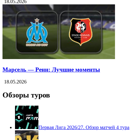
18.05.2026
Марсель — Ренн: Лучшие моменты
18.05.2026
Обзоры туров
Первая Лига 2026/27. Обзор матчей 4 тура