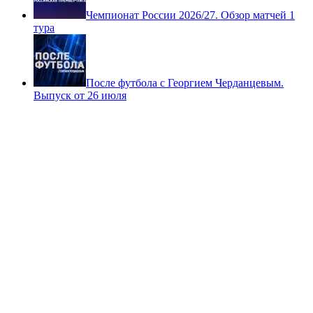
Чемпионат России 2026/27. Обзор матчей 1
тура
После футбола с Георгием Черданцевым.
Выпуск от 26 июля