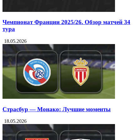
Чемпионат Франции 2025/26. Обзор матчей 34
тура
18.05.2026
Страсбур — Монако: Лучшие моменты
18.05.2026