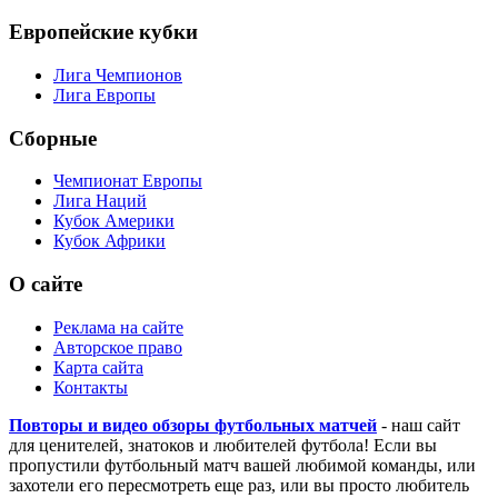
Кубок Английской Лиги
Кубок Германии
Кубок Испании
Кубок Италии
Кубок Франции
Европейские кубки
Лига Чемпионов
Лига Европы
Сборные
Чемпионат Европы
Лига Наций
Кубок Америки
Кубок Африки
О сайте
Реклама на сайте
Авторское право
Карта сайта