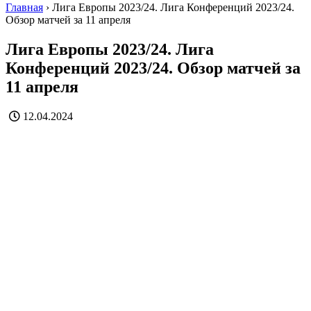
Главная
›
Лига Европы 2023/24. Лига Конференций 2023/24.
Обзор матчей за 11 апреля
Лига Европы 2023/24. Лига
Конференций 2023/24. Обзор матчей за
11 апреля
12.04.2024