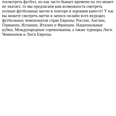
Контакты
Повторы и видео обзоры футбольных матчей
- наш сайт
для ценителей, знатоков и любителей футбола! Если вы
пропустили футбольный матч вашей любимой команды, или
захотели его пересмотреть еще раз, или вы просто любитель
посмотреть футбол, но как часто бывает времени на это может
не хватает, то мы предлагаем вам возможность смотреть
полные футбольные матчи в повторе в хорошем качесте! У нас
вы можете смотреть матчи в записи онлайн всех ведущих
футбольных чемпионатов стран Европы: России, Англии,
Германии, Испании, Италии и Франции. Национальные
кубки, Международные соревнования, а также турниры Лиги
Чемпионов и Лиги Европы.