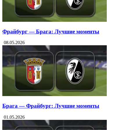
Фрайбург — Брага: Лучшие моменты
08.05.2026