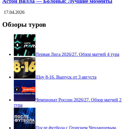
Астон Вилла — Болонья: Лучшие моменты
17.04.2026
Обзоры туров
Первая Лига 2026/27. Обзор матчей 4 тура
Шоу 8-16. Выпуск от 3 августа
Чемпионат России 2026/27. Обзор матчей 2