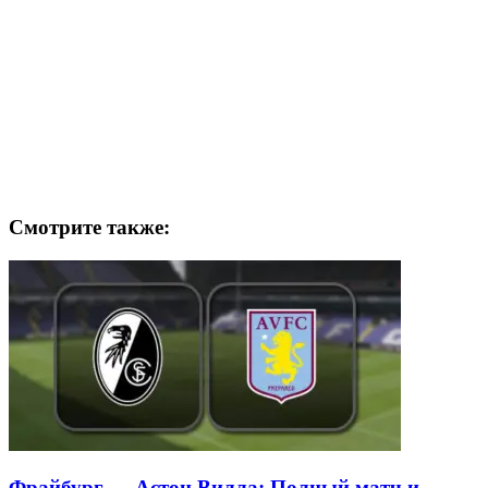
Смотрите также: