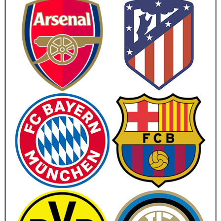
Кубок Испании
Кубок Италии
Лига Наций
ЧМ 2026