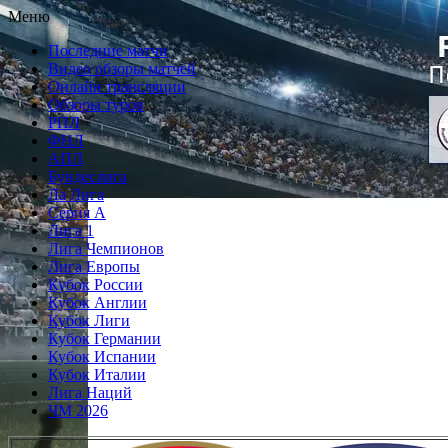
Перейти
Меню
к
Последние матчи
содержимому
Видео обзоры матчей
Онлайн трансляции
Обзоры туров
РПЛ
ФНЛ
АПЛ
Бундеслига
Ла Лига
Серия А
Лига 1
Лига Чемпионов
Лига Европы
Кубок России
Кубок Англии
Кубок Лиги
Кубок Германии
Кубок Испании
Кубок Италии
Лига Наций
ЧМ 2026