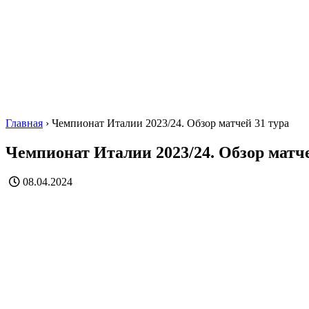
Главная
›
Чемпионат Италии 2023/24. Обзор матчей 31 тура
Чемпионат Италии 2023/24. Обзор матче
08.04.2024