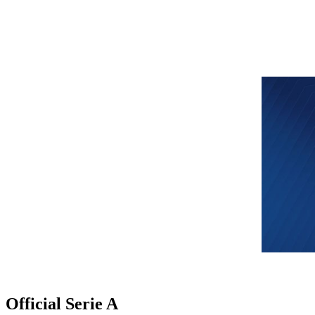
Official Serie A