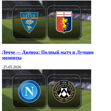
Лечче — Дженоа: Полный матч и Лучшие
моменты
25.05.2026