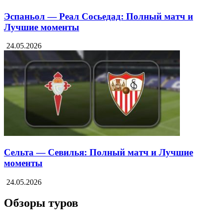
Эспаньол — Реал Сосьедад: Полный матч и
Лучшие моменты
24.05.2026
Сельта — Севилья: Полный матч и Лучшие
моменты
24.05.2026
Обзоры туров