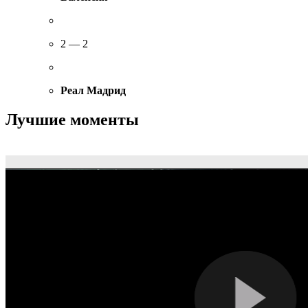
2 — 2
Реал Мадрид
Лучшие моменты