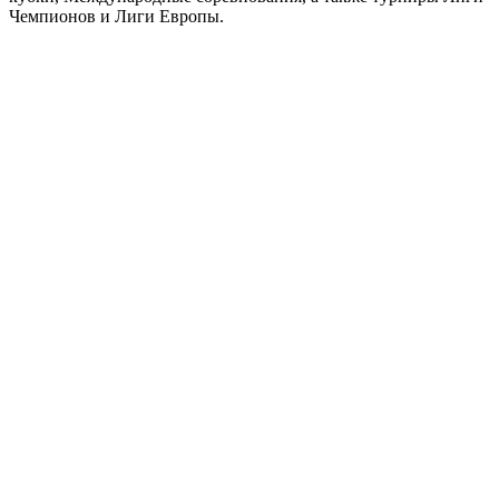
Чемпионов и Лиги Европы.