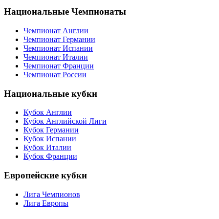
Национальные Чемпионаты
Чемпионат Англии
Чемпионат Германии
Чемпионат Испании
Чемпионат Италии
Чемпионат Франции
Чемпионат России
Национальные кубки
Кубок Англии
Кубок Английской Лиги
Кубок Германии
Кубок Испании
Кубок Италии
Кубок Франции
Европейские кубки
Лига Чемпионов
Лига Европы