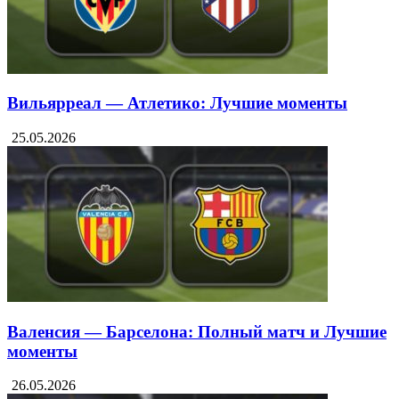
Вильярреал — Атлетико: Лучшие моменты
25.05.2026
Валенсия — Барселона: Полный матч и Лучшие
моменты
26.05.2026