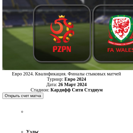
Евро 2024. Квалификация. Финалы стыковых матчей
Турнир:
Евро 2024
Дата:
26 Март 2024
Стадион:
Кардифф Сити Стэдиум
Уэльс