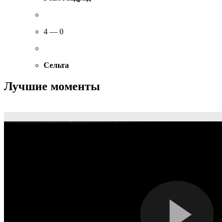
4 — 0
Сельта
Лучшие моменты