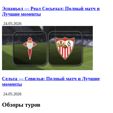
Эспаньол — Реал Сосьедад: Полный матч и
Лучшие моменты
24.05.2026
Сельта — Севилья: Полный матч и Лучшие
моменты
24.05.2026
Обзоры туров