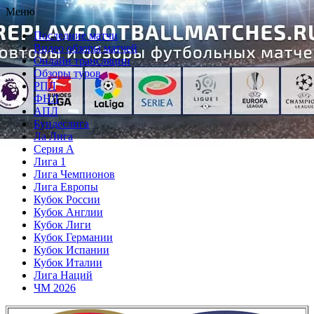
Перейти
Меню
к
Последние матчи
содержимому
Видео обзоры матчей
Онлайн трансляции
Обзоры туров
РПЛ
ФНЛ
АПЛ
Бундеслига
Ла Лига
Серия А
Лига 1
Лига Чемпионов
Лига Европы
Кубок России
Кубок Англии
Кубок Лиги
Кубок Германии
Кубок Испании
Кубок Италии
Лига Наций
ЧМ 2026