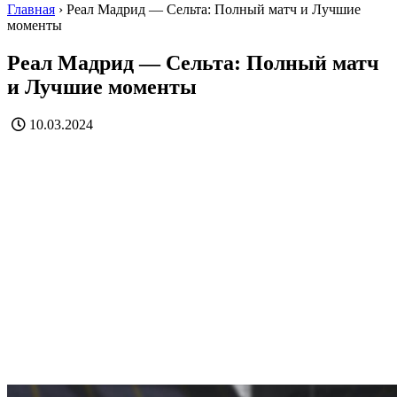
Главная
›
Реал Мадрид — Сельта: Полный матч и Лучшие
моменты
Реал Мадрид — Сельта: Полный матч
и Лучшие моменты
10.03.2024