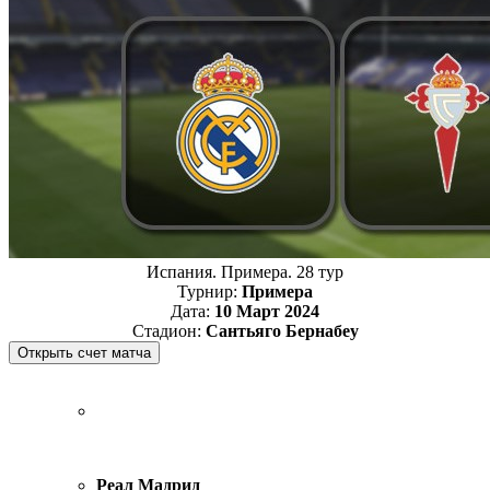
Испания. Примера. 28 тур
Турнир:
Примера
Дата:
10 Март 2024
Стадион:
Сантьяго Бернабеу
Реал Мадрид