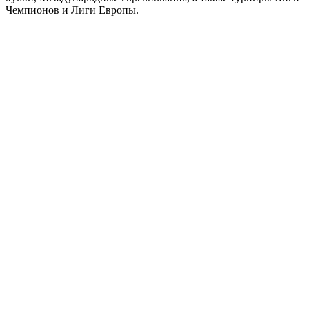
Чемпионов и Лиги Европы.