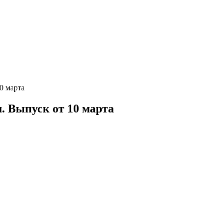
0 марта
. Выпуск от 10 марта