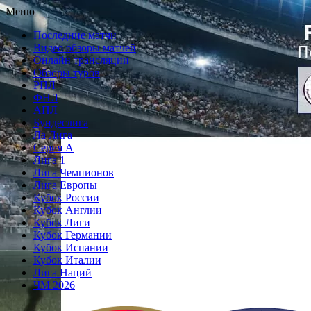
Перейти
Меню
к
Последние матчи
содержимому
Видео обзоры матчей
Онлайн трансляции
Обзоры туров
РПЛ
ФНЛ
АПЛ
Бундеслига
Ла Лига
Серия А
Лига 1
Лига Чемпионов
Лига Европы
Кубок России
Кубок Англии
Кубок Лиги
Кубок Германии
Кубок Испании
Кубок Италии
Лига Наций
ЧМ 2026