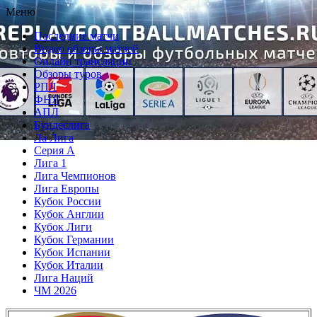
Перейти
Меню
к
Последние матчи
содержимому
Видео обзоры матчей
Онлайн трансляции
Обзоры туров
РПЛ
ФНЛ
АПЛ
Бундеслига
Ла Лига
Серия А
Лига 1
Лига Чемпионов
Лига Европы
Кубок России
Кубок Англии
Кубок Лиги
Кубок Германии
Кубок Испании
Кубок Италии
Лига Наций
ЧМ 2026