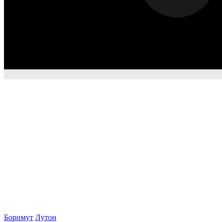
Борнмут
Лутон