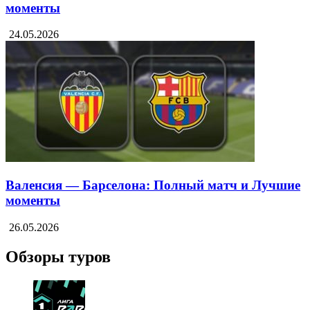
моменты
24.05.2026
Валенсия — Барселона: Полный матч и Лучшие
моменты
26.05.2026
Обзоры туров