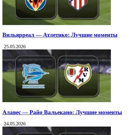
Вильярреал — Атлетико: Лучшие моменты
25.05.2026
Алавес — Райо Вальекано: Лучшие моменты
24.05.2026