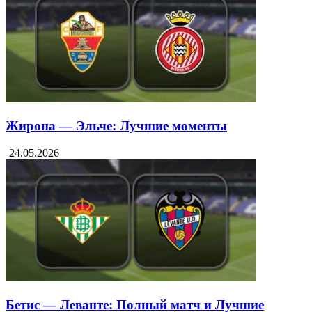
Жирона — Эльче: Лучшие моменты
24.05.2026
Бетис — Леванте: Полный матч и Лучшие