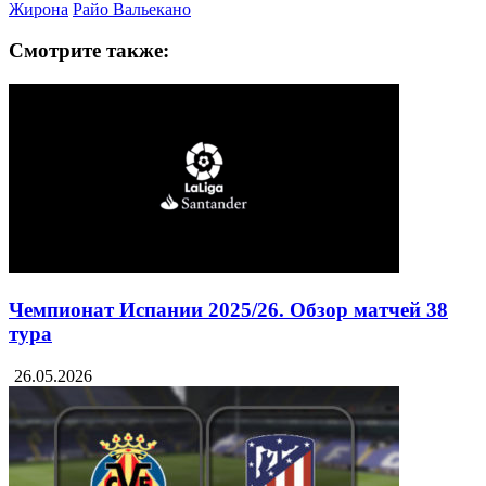
Жирона
Райо Вальекано
Смотрите также:
Чемпионат Испании 2025/26. Обзор матчей 38
тура
26.05.2026