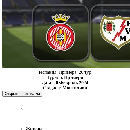
Испания. Примера. 26 тур
Турнир:
Примера
Дата:
26 Февраль 2024
Стадион:
Монтиливи
Жирона