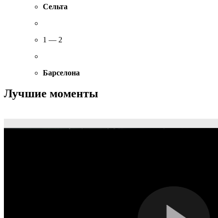
Сельта
1 — 2
Барселона
Лучшие моменты