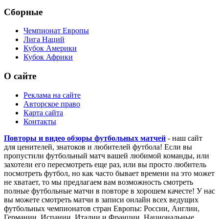
Сборные
Чемпионат Европы
Лига Наций
Кубок Америки
Кубок Африки
О сайте
Реклама на сайте
Авторское право
Карта сайта
Контакты
Повторы и видео обзоры футбольных матчей
- наш сайт
для ценителей, знатоков и любителей футбола! Если вы
пропустили футбольный матч вашей любимой команды, или
захотели его пересмотреть еще раз, или вы просто любитель
посмотреть футбол, но как часто бывает времени на это может
не хватает, то мы предлагаем вам возможность смотреть
полные футбольные матчи в повторе в хорошем качесте! У нас
вы можете смотреть матчи в записи онлайн всех ведущих
футбольных чемпионатов стран Европы: России, Англии,
Германии, Испании, Италии и Франции. Национальные