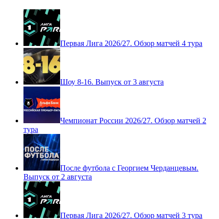
Первая Лига 2026/27. Обзор матчей 4 тура
Шоу 8-16. Выпуск от 3 августа
Чемпионат России 2026/27. Обзор матчей 2
тура
После футбола с Георгием Черданцевым.
Выпуск от 2 августа
Первая Лига 2026/27. Обзор матчей 3 тура