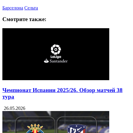
Барселона
Сельта
Смотрите также:
Чемпионат Испании 2025/26. Обзор матчей 38
тура
26.05.2026