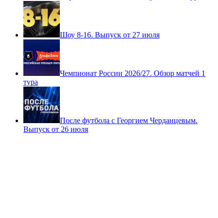
Шоу 8-16. Выпуск от 27 июля
Чемпионат России 2026/27. Обзор матчей 1
тура
После футбола с Георгием Черданцевым.
Выпуск от 26 июля