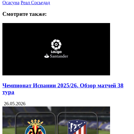
Осасуна
Реал Сосьедад
Смотрите также:
Чемпионат Испании 2025/26. Обзор матчей 38
тура
26.05.2026