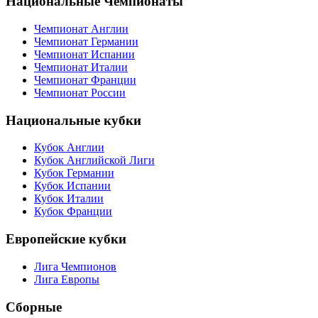
Национальные Чемпионаты
Чемпионат Англии
Чемпионат Германии
Чемпионат Испании
Чемпионат Италии
Чемпионат Франции
Чемпионат России
Национальные кубки
Кубок Англии
Кубок Английской Лиги
Кубок Германии
Кубок Испании
Кубок Италии
Кубок Франции
Европейские кубки
Лига Чемпионов
Лига Европы
Сборные