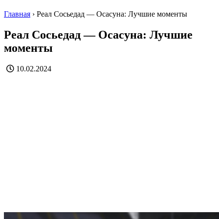
Главная
›
Реал Сосьедад — Осасуна: Лучшие моменты
Реал Сосьедад — Осасуна: Лучшие
моменты
10.02.2024