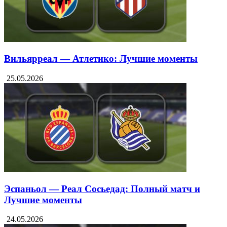
Вильярреал — Атлетико: Лучшие моменты
25.05.2026
Эспаньол — Реал Сосьедад: Полный матч и
Лучшие моменты
24.05.2026