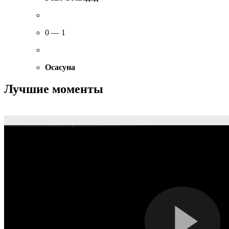
0 — 1
Осасуна
Лучшие моменты