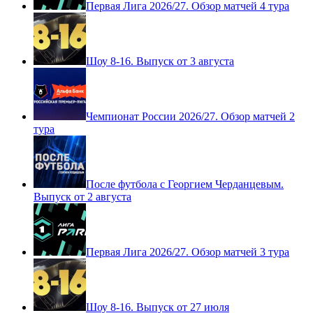
Первая Лига 2026/27. Обзор матчей 4 тура
Шоу 8-16. Выпуск от 3 августа
Чемпионат России 2026/27. Обзор матчей 2
тура
После футбола с Георгием Черданцевым.
Выпуск от 2 августа
Первая Лига 2026/27. Обзор матчей 3 тура
Шоу 8-16. Выпуск от 27 июля