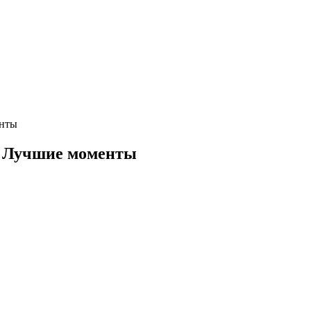
енты
и Лучшие моменты