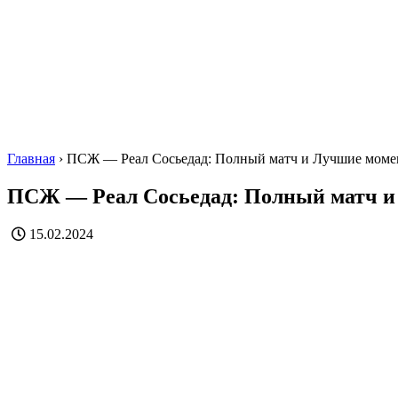
Главная
›
ПСЖ — Реал Сосьедад: Полный матч и Лучшие мом
ПСЖ — Реал Сосьедад: Полный матч 
15.02.2024