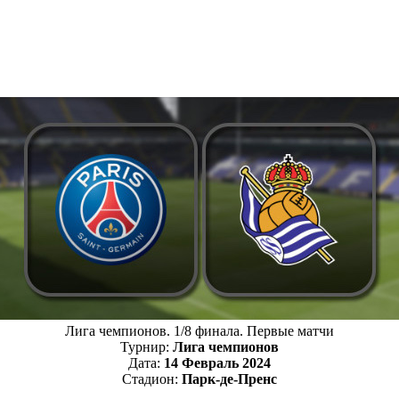
Лига чемпионов. 1/8 финала. Первые матчи
Турнир:
Лига чемпионов
Дата:
14 Февраль 2024
Стадион:
Парк-де-Пренс