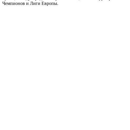
Чемпионов и Лиги Европы.