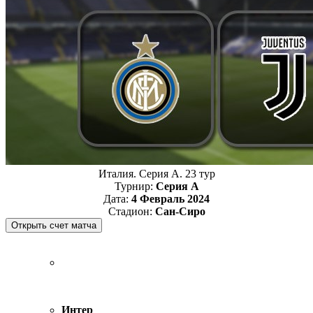
Италия. Серия А. 23 тур
Турнир:
Серия А
Дата:
4 Февраль 2024
Стадион:
Сан-Сиро
Интер