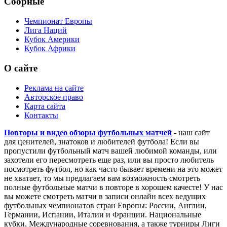
Сборные
Чемпионат Европы
Лига Наций
Кубок Америки
Кубок Африки
О сайте
Реклама на сайте
Авторское право
Карта сайта
Контакты
Повторы и видео обзоры футбольных матчей
- наш сайт
для ценителей, знатоков и любителей футбола! Если вы
пропустили футбольный матч вашей любимой команды, или
захотели его пересмотреть еще раз, или вы просто любитель
посмотреть футбол, но как часто бывает времени на это может
не хватает, то мы предлагаем вам возможность смотреть
полные футбольные матчи в повторе в хорошем качесте! У нас
вы можете смотреть матчи в записи онлайн всех ведущих
футбольных чемпионатов стран Европы: России, Англии,
Германии, Испании, Италии и Франции. Национальные
кубки, Международные соревнования, а также турниры Лиги