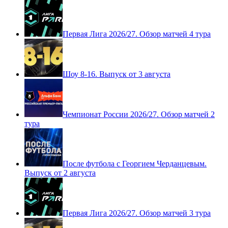
Первая Лига 2026/27. Обзор матчей 4 тура
Шоу 8-16. Выпуск от 3 августа
Чемпионат России 2026/27. Обзор матчей 2
тура
После футбола с Георгием Черданцевым.
Выпуск от 2 августа
Первая Лига 2026/27. Обзор матчей 3 тура