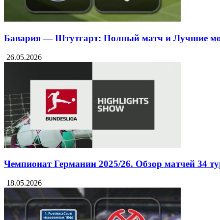
Бавария — Штутгарт: Полный матч и Лучшие м
26.05.2026
Чемпионат Германии 2025/26. Обзор матчей 34 ту
18.05.2026