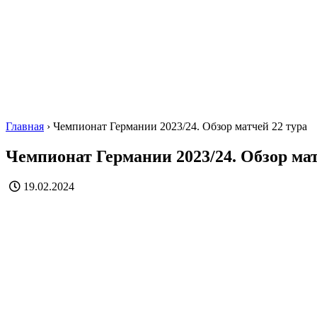
Главная
›
Чемпионат Германии 2023/24. Обзор матчей 22 тура
Чемпионат Германии 2023/24. Обзор мат
19.02.2024